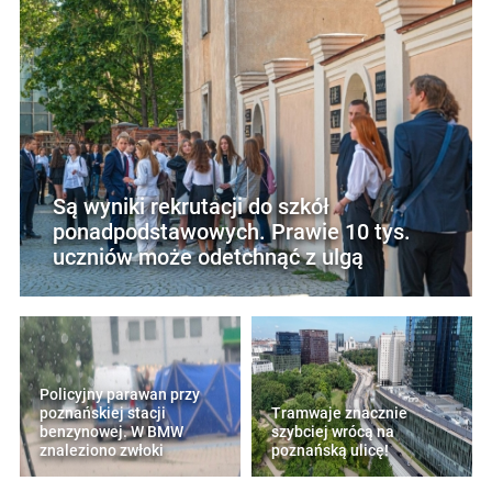
Są wyniki rekrutacji do szkół
ponadpodstawowych. Prawie 10 tys.
uczniów może odetchnąć z ulgą
Policyjny parawan przy
poznańskiej stacji
Tramwaje znacznie
benzynowej. W BMW
szybciej wrócą na
znaleziono zwłoki
poznańską ulicę!