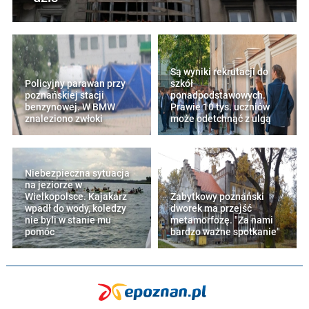
Są wyniki rekrutacji do
Policyjny parawan przy
szkół
poznańskiej stacji
ponadpodstawowych.
benzynowej. W BMW
Prawie 10 tys. uczniów
znaleziono zwłoki
może odetchnąć z ulgą
Niebezpieczna sytuacja
na jeziorze w
Wielkopolsce. Kajakarz
Zabytkowy poznański
wpadł do wody, koledzy
dworek ma przejść
nie byli w stanie mu
metamorfozę. "Za nami
pomóc
bardzo ważne spotkanie"