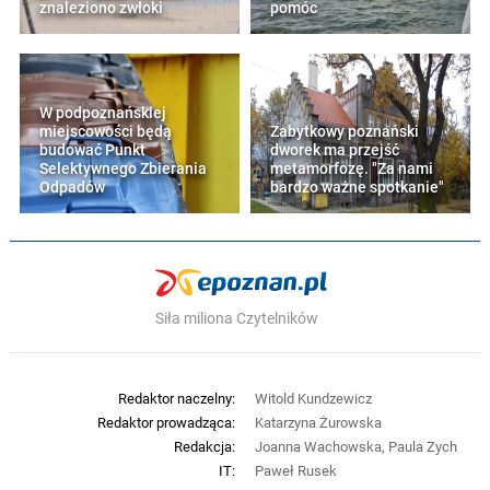
znaleziono zwłoki
pomóc
W podpoznańskiej
miejscowości będą
Zabytkowy poznański
budować Punkt
dworek ma przejść
Selektywnego Zbierania
metamorfozę. "Za nami
Odpadów
bardzo ważne spotkanie"
Siła miliona Czytelników
Redaktor naczelny:
Witold Kundzewicz
Redaktor prowadząca:
Katarzyna Żurowska
Redakcja:
Joanna Wachowska, Paula Zych
IT:
Paweł Rusek