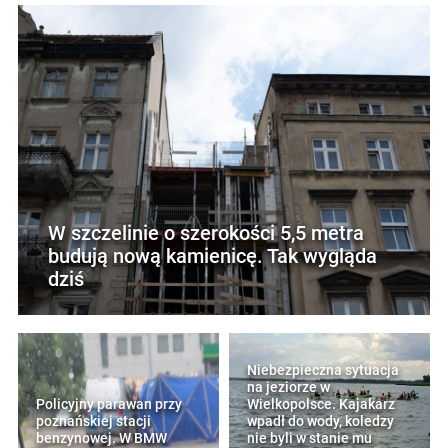
W szczelinie o szerokości 5,5 metra
budują nową kamienicę. Tak wygląda
dziś
Niebezpieczna sytuacja
na jeziorze w
Policyjny parawan przy
Wielkopolsce. Kajakarz
poznańskiej stacji
wpadł do wody, koledzy
benzynowej. W BMW
nie byli w stanie mu