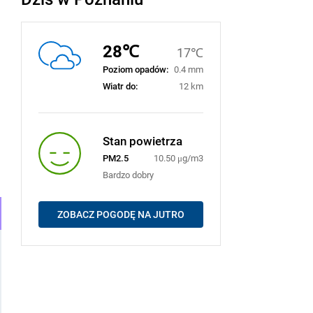
28℃
17℃
Poziom opadów:
0.4 mm
Wiatr do:
12 km
Stan powietrza
PM2.5
10.50 μg/m3
Bardzo dobry
ZOBACZ POGODĘ NA JUTRO