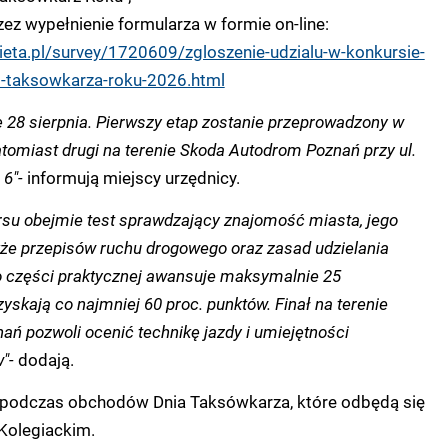
zez wypełnienie formularza w formie on-line:
eta.pl/survey/1720609/zgloszenie-udzialu-w-konkursie-
o-taksowkarza-roku-2026.html
ę 28 sierpnia. Pierwszy etap zostanie przeprowadzony w
atomiast drugi na terenie Skoda Autodrom Poznań przy ul.
 6"-
informują miejscy urzędnicy.
rsu obejmie test sprawdzający znajomość miasta, jego
a także przepisów ruchu drogowego oraz zasad udzielania
o części praktycznej awansuje maksymalnie 25
zyskają co najmniej 60 proc. punktów. Finał na terenie
ń pozwoli ocenić technikę jazdy i umiejętności
"-
dodają.
podczas obchodów Dnia Taksówkarza, które odbędą się
 Kolegiackim.