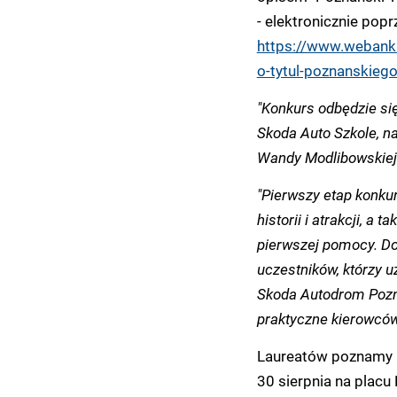
- elektronicznie popr
https://www.webanki
o-tytul-poznanskieg
"Konkurs odbędzie si
Skoda Auto Szkole, n
Wandy Modlibowskiej
"Pierwszy etap konku
historii i atrakcji, 
pierwszej pomocy. D
uczestników, którzy u
Skoda Autodrom Pozna
praktyczne kierowców
Laureatów poznamy 
30 sierpnia na placu