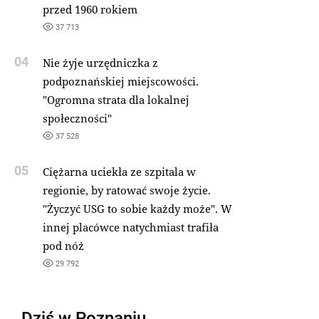
przed 1960 rokiem
37 713
04
Nie żyje urzędniczka z
podpoznańskiej miejscowości.
"Ogromna strata dla lokalnej
społeczności"
37 528
05
Ciężarna uciekła ze szpitala w
regionie, by ratować swoje życie.
"Życzyć USG to sobie każdy może". W
innej placówce natychmiast trafiła
pod nóż
29 792
Dziś w Poznaniu