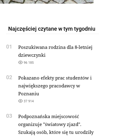
Najczęściej czytane w tym tygodniu
01
Poszukiwana rodzina dla 8-letniej
dziewczynki
96 185
02
Pokazano efekty prac studentów i
największego pracodawcy w
Poznaniu
37 914
03
Podpoznańska miejscowość
organizuje "światowy zjazd".
Szukają osób, które się tu urodziły