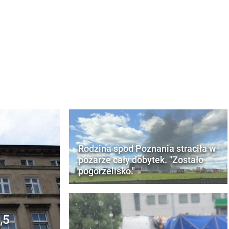
Rodzina spod Poznania straciła w
pożarze cały dobytek. "Zostało
pogorzelisko."
,5