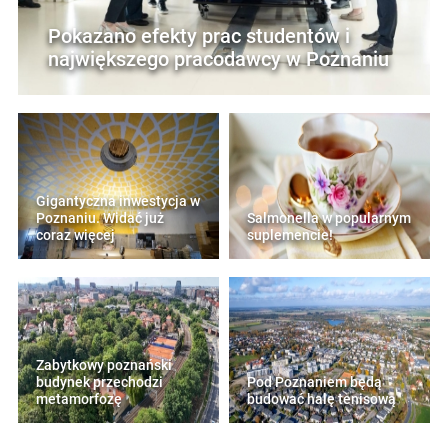
Pokazano efekty prac studentów i
największego pracodawcy w Poznaniu
Gigantyczna inwestycja w
Poznaniu. Widać już
Salmonella w popularnym
coraz więcej
suplemencie!
Zabytkowy poznański
budynek przechodzi
Pod Poznaniem będą
metamorfozę
budować halę tenisową