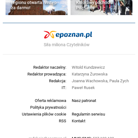
regionu otwarta. Wstęp
Kolorowy pochód w
za darmo!
Poznaniu
Siła miliona Czytelników
Redaktor naczelny:
Witold Kundzewicz
Redaktor prowadząca:
Katarzyna Żurowska
Redakcja:
Joanna Wachowska, Paula Zych
IT:
Paweł Rusek
Oferta reklamowa
Nasz patronat
Polityka prywatności
Ustawienia plików cookie
Regulamin serwisu
RSS
Kontakt