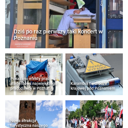
Dziś po raz pierwszy taki koncert w
Poznaniu
Pokazano efekty prac
studentów i największego
Karambol na drodze
pracodawcy w Poznaniu
krajowej pod Poznaniem
Nowa atrakcja
turystyczna naszego