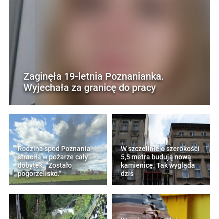
Zaginęła 19-letnia Poznanianka.
Wyjechała za granicę do pracy
Rodzina spod Poznania
W szczelinie o szerokości
straciła w pożarze cały
5,5 metra budują nową
dobytek. "Zostało
kamienicę. Tak wygląda
pogorzelisko."
dziś