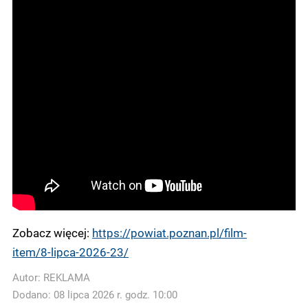
Zobacz więcej:
https://powiat.poznan.pl/film-
item/8-lipca-2026-23/
Autor:
REKLAMA
Dodano: 08 lipca 2026 r. godz. 10:00