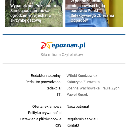
W podpoznańskiej
Wypadek pod Poznaniem.
miejscowości będą
Samochód staranował
budować Punkt
ogrodzenie i wjechał w
Selektywnego Zbierania
skrzynkę gazową
Odpadów
Siła miliona Czytelników
Redaktor naczelny:
Witold Kundzewicz
Redaktor prowadząca:
Katarzyna Żurowska
Redakcja:
Joanna Wachowska, Paula Zych
IT:
Paweł Rusek
Oferta reklamowa
Nasz patronat
Polityka prywatności
Ustawienia plików cookie
Regulamin serwisu
RSS
Kontakt