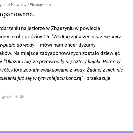
Krzysztof Niewolny / Pixabay.com
ż opanowana.
zdarzeniu na jeziorze w Zbąszyniu w powiecie
ały około godziny 16.
"Według zgłoszenia przewróciły
b wpadło do wody" -
mówi nam oficer dyżurny
żaków. Na miejsce zadysponowanych zostało dziewięć
. "
Okazało się, że przewróciły się cztery kajaki. Pomocy
sób, które zostały ewakuowane z wody. Żadnej z nich nic
działania już się w tym miejscu kończą" -
przekazuje.
. godz. 16:52