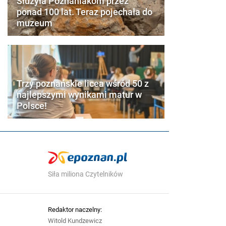
Służyła Poznaniakom przez
ponad 100 lat. Teraz pojechała do
muzeum
Trzy poznańskie licea wśród 50 z
najlepszymi wynikami matur w
Polsce!
Siła miliona Czytelników
Redaktor naczelny:
Witold Kundzewicz