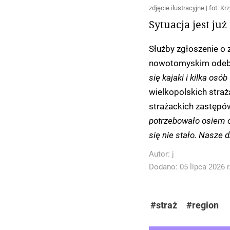
zdjęcie ilustracyjne | fot. 
Sytuacja jest ju
Służby zgłoszenie o 
nowotomyskim odebr
się kajaki i kilka osó
wielkopolskich stra
strażackich zastępów
potrzebowało osiem o
się nie stało. Nasze 
Autor:
j
Dodano: 05 lipca 2026 r
#straż
#region