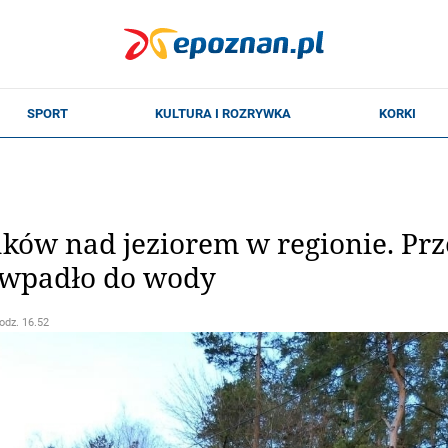
aków nad jeziorem w regionie. Prze
 wpadło do wody
godz. 16.52