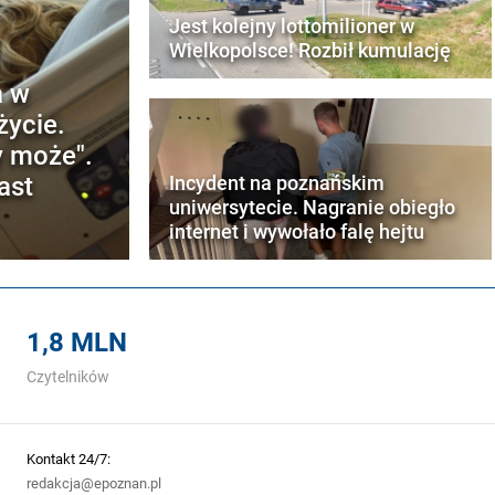
Jest kolejny lottomilioner w
Wielkopolsce! Rozbił kumulację
a w
życie.
y może".
ast
Incydent na poznańskim
uniwersytecie. Nagranie obiegło
internet i wywołało falę hejtu
1,8 MLN
Czytelników
Kontakt 24/7:
redakcja@epoznan.pl