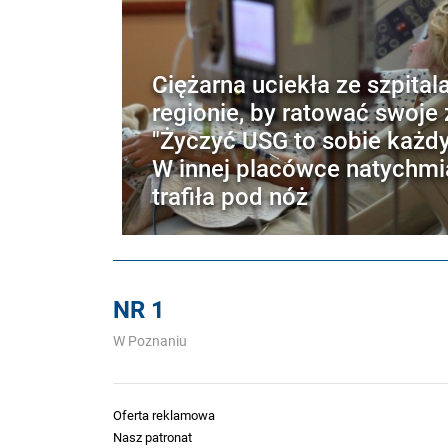
Ciężarna uciekła ze szpital
regionie, by ratować swoje 
"Życzyć USG to sobie każd
W innej placówce natychmi
trafiła pod nóż
NR 1
W Poznaniu
Oferta reklamowa
Nasz patronat