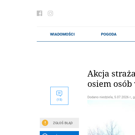
Akcja straż
osiem osób
Dodano
niedziela, 5.07.2026 r., 
(15)
ZGŁOŚ BŁĄD