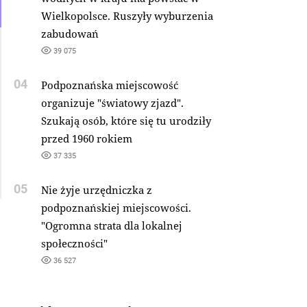
Wielkopolsce. Ruszyły wyburzenia
zabudowań
39 075
04
Podpoznańska miejscowość
organizuje "światowy zjazd".
Szukają osób, które się tu urodziły
przed 1960 rokiem
37 335
05
Nie żyje urzędniczka z
podpoznańskiej miejscowości.
"Ogromna strata dla lokalnej
społeczności"
36 527