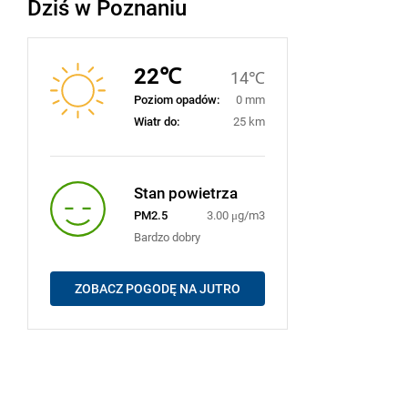
Dziś w Poznaniu
22℃
14℃
Poziom opadów:
0 mm
Wiatr do:
25 km
Stan powietrza
PM2.5
3.00 μg/m3
Bardzo dobry
ZOBACZ POGODĘ NA JUTRO