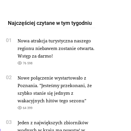
Najczęściej czytane w tym tygodniu
01
Nowa atrakcja turystyczna naszego
regionu niebawem zostanie otwarta.
Wstęp za darmo!
76 598
02
Nowe połączenie wystartowało z
Poznania. "Jesteśmy przekonani, że
szybko stanie się jednym z
wakacyjnych hitów tego sezonu"
64 399
03
Jeden z największych zbiorników
wodnych w kraju ma powstać w