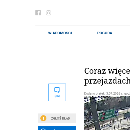
Coraz więce
przejazdach
Dodano
piątek, 3.07.2026 r., god
(36)
ZGŁOŚ BŁĄD