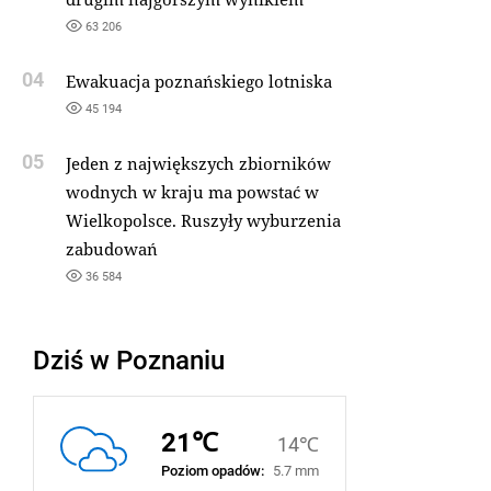
63 206
04
Ewakuacja poznańskiego lotniska
45 194
05
Jeden z największych zbiorników
wodnych w kraju ma powstać w
Wielkopolsce. Ruszyły wyburzenia
zabudowań
36 584
Dziś w Poznaniu
21℃
14℃
Poziom opadów:
5.7 mm