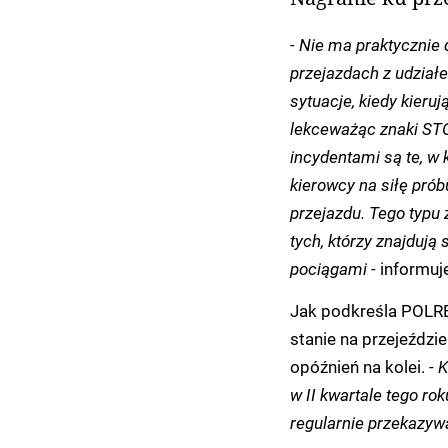
- Nie ma praktycznie 
przejazdach z udział
sytuacje, kiedy kier
lekceważąc znaki STO
incydentami są te, w
kierowcy na siłę pró
przejazdu. Tego typu 
tych, którzy znajdują
pociągami -
informuj
Jak podkreśla POLREG
stanie na przejeździ
opóźnień na kolei.
- 
w II kwartale tego r
regularnie przekazy