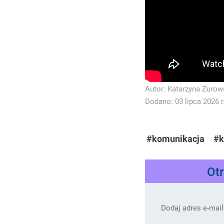
Autor:
Katarzyna Żurow
Dodano: 03 lipca 2026 r
#komunikacja
#k
Ot
Dodaj adres e-mail