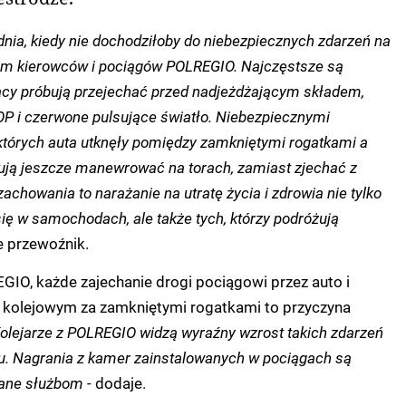
dnia, kiedy nie dochodziłoby do niebezpiecznych zdarzeń na
em kierowców i pociągów POLREGIO. Najczęstsze są
ujący próbują przejechać przed nadjeżdżającym składem,
P i czerwone pulsujące światło. Niebezpiecznymi
 których auta utknęły pomiędzy zamkniętymi rogatkami a
bują jeszcze manewrować na torach, zamiast zjechać z
zachowania to narażanie na utratę życia i zdrowia nie tylko
 się w samochodach, ale także tych, którzy podróżują
e przewoźnik.
IO, każde zajechanie drogi pociągowi przez auto i
e kolejowym za zamkniętymi rogatkami to przyczyna
Kolejarze z POLREGIO widzą wyraźny wzrost takich zdarzeń
oku. Nagrania z kamer zainstalowanych w pociągach są
wane służbom -
dodaje.