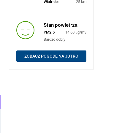
Wiatr do:
25 km
Stan powietrza
PM2.5
14.60 μg/m3
Bardzo dobry
ZOBACZ POGODĘ NA JUTRO