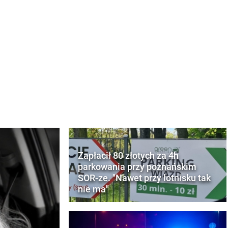
Zapłacił 80 złotych za 4h
parkowania przy poznańskim
SOR-ze. "Nawet przy lotnisku tak
nie ma"