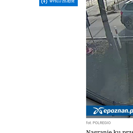
WYŚLIJ ZDJĘCIE
fot. POLREGIO
Nagranie ku prz