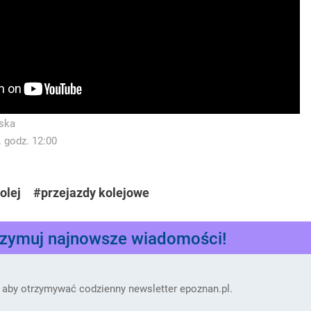
ska
. godz. 12:00
olej
#przejazdy kolejowe
rzymuj najnowsze wiadomości!
 aby otrzymywać codzienny newsletter epoznan.pl.