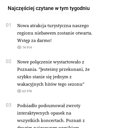
Najczęściej czytane w tym tygodniu
01
Nowa atrakcja turystyczna naszego
regionu niebawem zostanie otwarta.
Wstęp za darmo!
74 914
02
Nowe połączenie wystartowało z
Poznania. "Jesteśmy przekonani, że
szybko stanie się jednym z
wakacyjnych hitów tego sezonu"
63 978
03
Podsiadło podsumował zwroty
interaktywnych opasek na
wszystkich koncertach. Poznań z
drugim najgorszym wynikiem