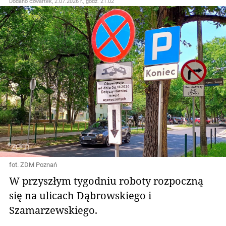
Dodano
czwartek, 2.07.2026 r., godz. 21.02
fot. ZDM Poznań
W przyszłym tygodniu roboty rozpoczną
się na ulicach Dąbrowskiego i
Szamarzewskiego.