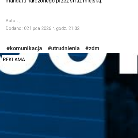
mandatu nałożonego przez straż miejską.
Autor:
j
Dodano: 02 lipca 2026 r. godz. 21:02
#komunikacja
#utrudnienia
#zdm
REKLAMA