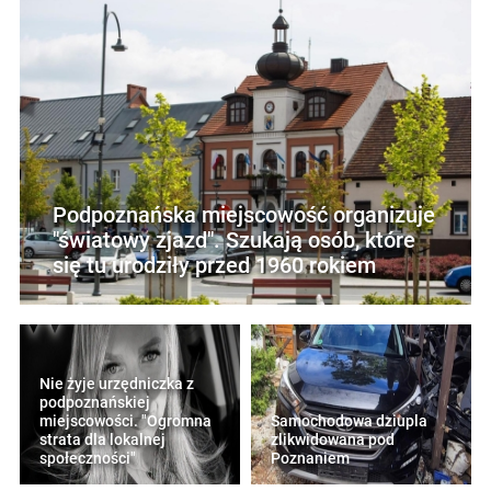
Podpoznańska miejscowość organizuje
"światowy zjazd". Szukają osób, które
się tu urodziły przed 1960 rokiem
Nie żyje urzędniczka z
podpoznańskiej
miejscowości. "Ogromna
Samochodowa dziupla
strata dla lokalnej
zlikwidowana pod
społeczności"
Poznaniem