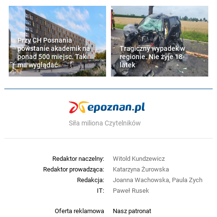
Przy CH Posnania
powstanie akademik na
Tragiczny wypadek w
ponad 500 miejsc. Tak
regionie. Nie żyje 18-
ma wyglądać
latek
Siła miliona Czytelników
Redaktor naczelny:
Witold Kundzewicz
Redaktor prowadząca:
Katarzyna Żurowska
Redakcja:
Joanna Wachowska, Paula Zych
IT:
Paweł Rusek
Oferta reklamowa
Nasz patronat