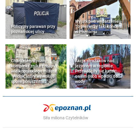
Wyjątkowe wydarzenie.
Policyjny parawan przy
To pierwszy taki koncert
poznańskiej ulicy
w Poznaniu
Charakterystyczny
Akcja strażaków nad
kompleks znika z mapy
jeziorem w regionie.
wielkopolskiego miasta.
Przewróciły się kajaki,
"Widok, który wywołuje
osiem osób wpadło do
spore poruszenie"
wody
Siła miliona Czytelników