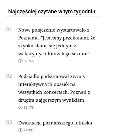
Najczęściej czytane w tym tygodniu
01
Nowe połączenie wystartowało z
Poznania. "Jesteśmy przekonani, że
szybko stanie się jednym z
wakacyjnych hitów tego sezonu"
57 755
02
Podsiadło podsumował zwroty
interaktywnych opasek na
wszystkich koncertach. Poznań z
drugim najgorszym wynikiem
55 178
03
Ewakuacja poznańskiego lotniska
44 837