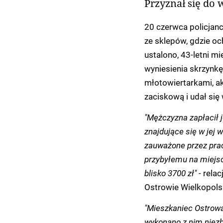
Przyznał się do 
20 czerwca policjan
ze sklepów, gdzie oc
ustalono, 43-letni 
wyniesienia skrzynkę
młotowiertarkami, a
zaciskową i udał si
"Mężczyzna zapłacił 
znajdujące się w jej 
zauważone przez praco
przybyłemu na miejsc
blisko 3700 zł" -
relac
Ostrowie Wielkopols
"Mieszkaniec Ostrowa
wykonano z nim niez