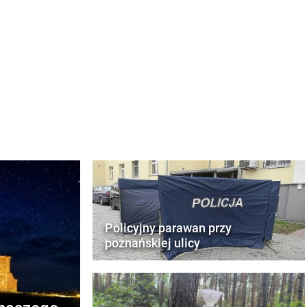
Policyjny parawan przy
poznańskiej ulicy