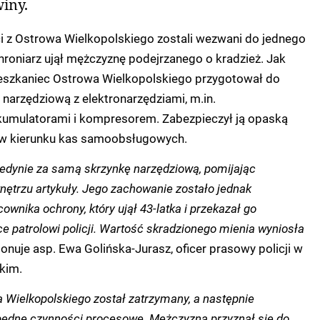
winy.
ci z Ostrowa Wielkopolskiego zostali wezwani do jednego
hroniarz ujął mężczyznę podejrzanego o kradzież. Jak
mieszkaniec Ostrowa Wielkopolskiego przygotował do
 narzędziową z elektronarzędziami, m.in.
kumulatorami i kompresorem. Zabezpieczył ją opaską
ę w kierunku kas samoobsługowych.
jedynie za samą skrzynkę narzędziową, pomijając
wnętrzu artykuły. Jego zachowanie zostało jednak
wnika ochrony, który ujął 43-latka i przekazał go
e patrolowi policji. Wartość skradzionego mienia wyniosła
jonuje asp. Ewa Golińska-Jurasz, oficer prasowy policji w
kim.
 Wielkopolskiego został zatrzymany, a następnie
będne czynności procesowe. Mężczyzna przyznał się do