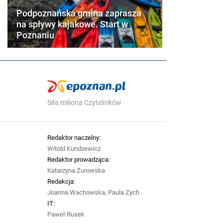
Podpoznańska gmina zaprasza
na spływy kajakowe. Start w
Poznaniu
Siła miliona Czytelników
Redaktor naczelny:
Witold Kundzewicz
Redaktor prowadząca:
Katarzyna Żurowska
Redakcja:
Joanna Wachowska, Paula Zych
IT:
Paweł Rusek