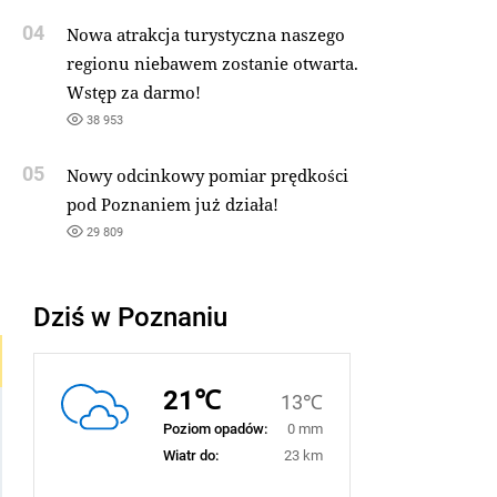
04
Nowa atrakcja turystyczna naszego
regionu niebawem zostanie otwarta.
Wstęp za darmo!
38 953
05
Nowy odcinkowy pomiar prędkości
pod Poznaniem już działa!
29 809
Dziś w Poznaniu
21℃
13℃
Poziom opadów:
0 mm
Wiatr do:
23 km