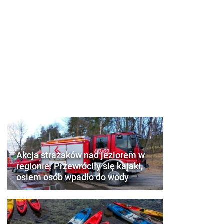
Akcja strażaków nad jeziorem w
regionie. Przewróciły się kajaki,
osiem osób wpadło do wody