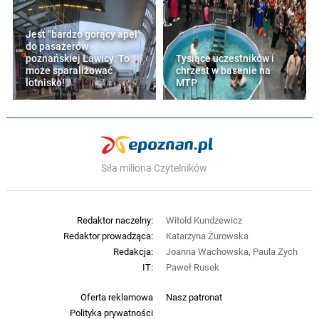
Jest "bardzo gorący apel"
do pasażerów
poznańskiej Ławicy. To
Tysiące uczestników i
może sparaliżować
chrzest w basenie na
lotnisko!
MTP
Siła miliona Czytelników
Redaktor naczelny:
Witold Kundzewicz
Redaktor prowadząca:
Katarzyna Żurowska
Redakcja:
Joanna Wachowska, Paula Zych
IT:
Paweł Rusek
Oferta reklamowa
Nasz patronat
Polityka prywatności