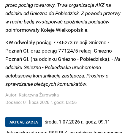
przez pociąg towarowy. Trwa organizacja AKZ na
odcinku od Gniezna do Pobiedzisk. Z powodu przerwy
w ruchu będą występować opóźnienia pociągów -
poinformowały Koleje Wielkopolskie.
KW odwołały pociąg 77462/3 relacji Gniezno -
Poznań Gł. oraz pociąg 77124/5 relacji Gniezno -
Poznań Gł. (na odcinku Gniezno - Pobiedziska).
- Na
odcinku Gniezno - Pobiedziska uruchomiono
autobusową komunikację zastępczą. Prosimy o
sprawdzanie bieżących komunikatów.
Autor:
Katarzyna Żurowska
Dodano: 01 lipca 2026 r. godz. 08:56
środa, 1.07.2026 r., godz. 09.11
AKTUALIZACJA
Jak przekazuje nam PKP PLK, na miejscu trwa naprawa