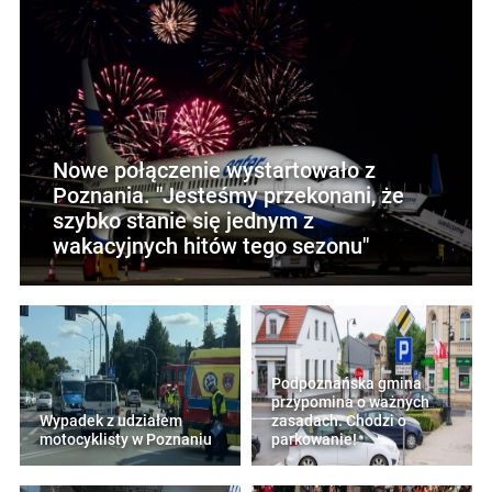
Nowe połączenie wystartowało z
Poznania. "Jesteśmy przekonani, że
szybko stanie się jednym z
wakacyjnych hitów tego sezonu"
Podpoznańska gmina
przypomina o ważnych
Wypadek z udziałem
zasadach. Chodzi o
motocyklisty w Poznaniu
parkowanie!