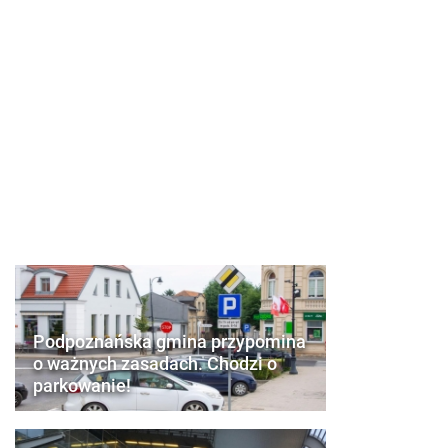
Podpoznańska gmina przypomina
o ważnych zasadach. Chodzi o
parkowanie!