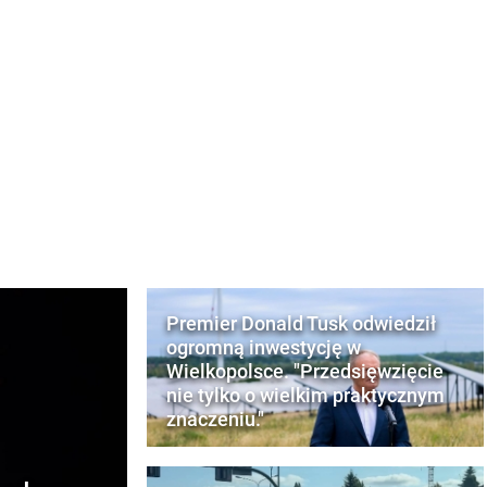
Premier Donald Tusk odwiedził
ogromną inwestycję w
Wielkopolsce. "Przedsięwzięcie
nie tylko o wielkim praktycznym
znaczeniu."