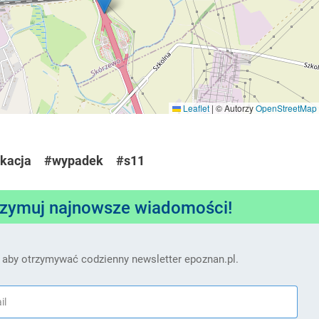
Leaflet
|
© Autorzy
OpenStreetMap
kacja
#wypadek
#s11
rzymuj najnowsze wiadomości!
 aby otrzymywać codzienny newsletter epoznan.pl.