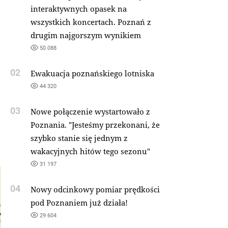
interaktywnych opasek na
wszystkich koncertach. Poznań z
drugim najgorszym wynikiem
50 088
02
Ewakuacja poznańskiego lotniska
44 320
03
Nowe połączenie wystartowało z
Poznania. "Jesteśmy przekonani, że
szybko stanie się jednym z
wakacyjnych hitów tego sezonu"
31 197
04
Nowy odcinkowy pomiar prędkości
pod Poznaniem już działa!
29 604