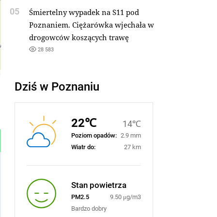
05
Śmiertelny wypadek na S11 pod
Poznaniem. Ciężarówka wjechała w
drogowców koszących trawę
28 583
Dziś w Poznaniu
22℃
14℃
Poziom opadów:
2.9 mm
Wiatr do:
27 km
Stan powietrza
PM2.5
9.50 μg/m3
Bardzo dobry