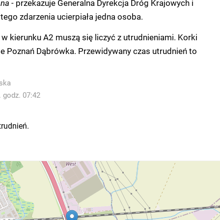
na -
przekazuje Generalna Dyrekcja Dróg Krajowych i
tego zdarzenia ucierpiała jedna osoba.
w kierunku A2 muszą się liczyć z utrudnieniami. Korki
źle Poznań Dąbrówka. Przewidywany czas utrudnień to
ska
. godz. 07:42
trudnień.