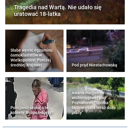
Tragedia nad Wartą. Nie udało się
uratować 18-latka
Słabe wyniki egzaminu
ósmoklasistów w
Wielkopolsce. Poniżej
średniej krajowej
Pod prąd Niestachowską
Awaria magistrali
wodociągowej pod
Poznaniem. "Spółka
Policjanci szukają tej
będzie miała teraz dużo
kobiety. Rozpoznajesz?
pracy"