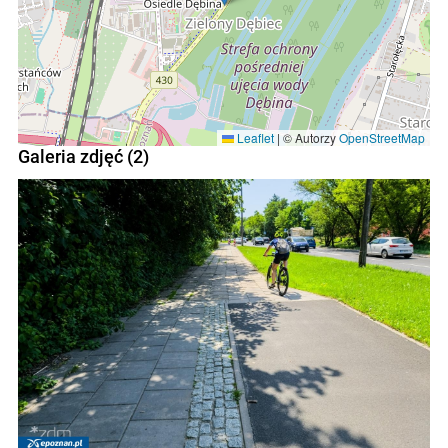
Leaflet
|
© Autorzy
OpenStreetMap
Galeria zdjęć (2)