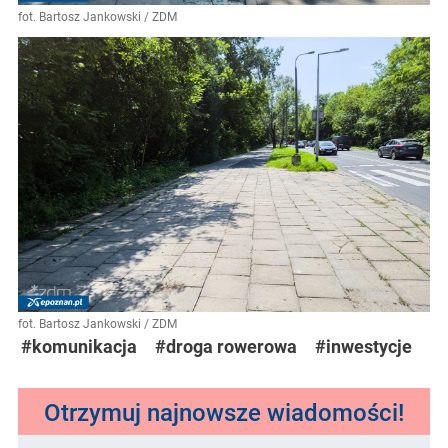
fot. Bartosz Jankowski / ZDM
fot. Bartosz Jankowski / ZDM
#komunikacja
#droga rowerowa
#inwestycje
Otrzymuj najnowsze wiadomości!