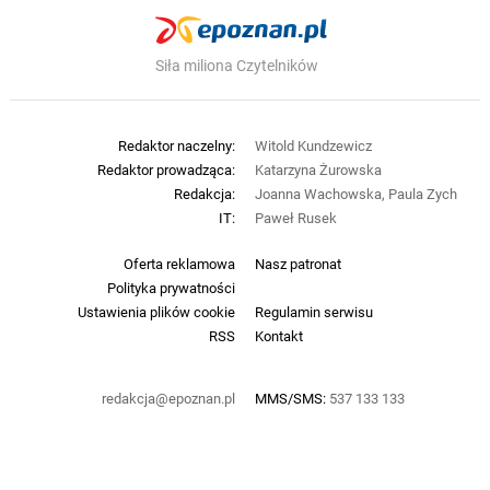
Siła miliona Czytelników
Redaktor naczelny:
Witold Kundzewicz
Redaktor prowadząca:
Katarzyna Żurowska
Redakcja:
Joanna Wachowska, Paula Zych
IT:
Paweł Rusek
Oferta reklamowa
Nasz patronat
Polityka prywatności
Ustawienia plików cookie
Regulamin serwisu
RSS
Kontakt
redakcja@epoznan.pl
MMS/SMS:
537 133 133