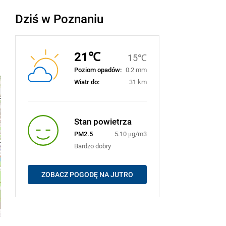
Dziś w Poznaniu
21℃
15℃
Poziom opadów:
0.2 mm
Wiatr do:
31 km
Stan powietrza
PM2.5
5.10 μg/m3
Bardzo dobry
ZOBACZ POGODĘ NA JUTRO