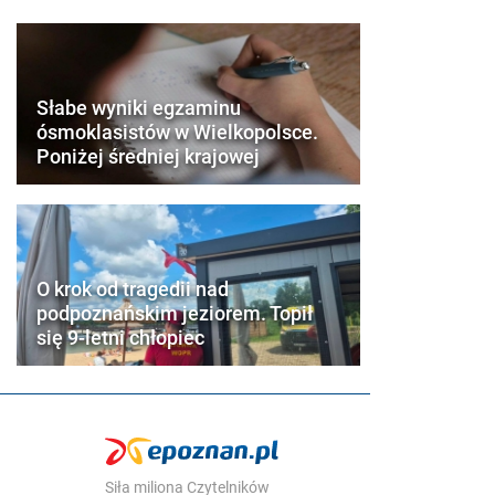
Słabe wyniki egzaminu
ósmoklasistów w Wielkopolsce.
Poniżej średniej krajowej
O krok od tragedii nad
podpoznańskim jeziorem. Topił
się 9-letni chłopiec
Siła miliona Czytelników