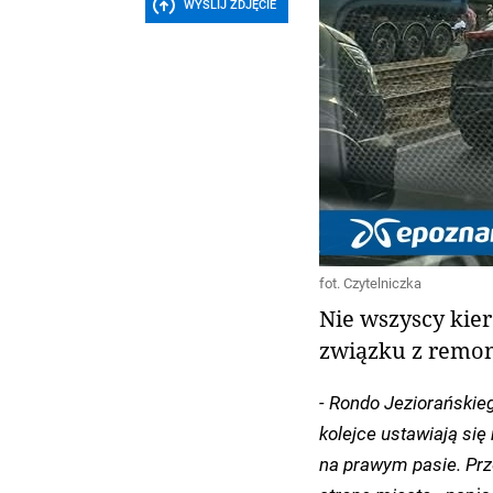
WYŚLIJ ZDJĘCIE
fot. Czytelniczka
Nie wszyscy kie
związku z remon
- Rondo Jeziorańskieg
kolejce ustawiają si
na prawym pasie. Prze