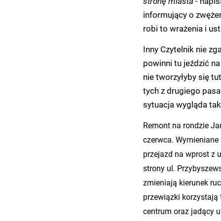
stronę miasta -
napisa
informujący o zwężen
robi to wrażenia i us
Inny Czytelnik nie zg
powinni tu jeździć n
nie tworzyłyby się t
tych z drugiego pasa
sytuacja wygląda tak
Remont na rondzie Ja
czerwca. Wymieniane s
przejazd na wprost z 
strony ul. Przybyszew
zmieniają kierunek ru
przewiązki korzystają
centrum oraz jadący u