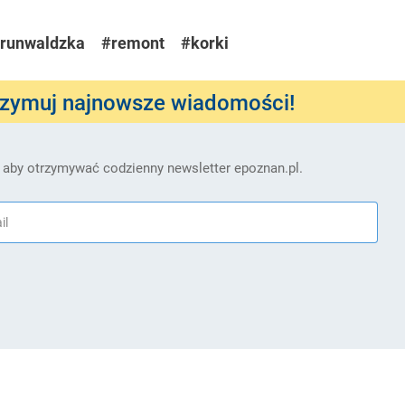
runwaldzka
#remont
#korki
rzymuj najnowsze wiadomości!
 aby otrzymywać codzienny newsletter epoznan.pl.