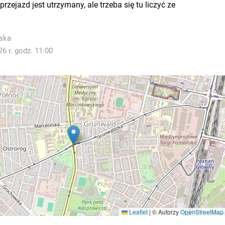
rzejazd jest utrzymany, ale trzeba się tu liczyć ze
ska
6 r. godz. 11:00
Leaflet
|
© Autorzy
OpenStreetMap