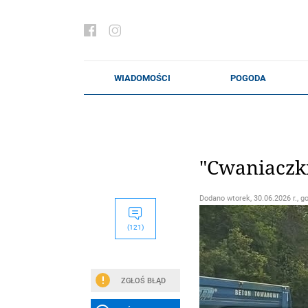
"Cwaniaczki
Dodano
wtorek, 30.06.2026 r., g
(121)
ZGŁOŚ BŁĄD