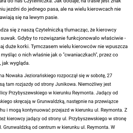
ła do nas Czytelniczka. Jak dodaje, na trasie jest znak
iu jezdni do jednego pasa, ale na wielu kierowcach nie
tawiają się na lewym pasie.
adza się z naszą Czytelniczką tłumacząc, że kierowcy
a suwak. Gdyby to rozwiązanie funkcjonowało właściwie -
utaj duże korki. Tymczasem wielu kierowców nie wpuszcza
 myśląc o nich właśnie jak o "cwaniaczkach", przez co
, jak wygląda.
na Nowaka Jeziorańskiego rozpoczął się w sobotę, 27
ą tam rozjazdy od strony Junikowa. Niemożliwy jest
ulicy Przybyszewskiego w kierunku Reymonta. Jadący od
skiego skręcają w Grunwaldzką, następnie na przewiązce
chu i mogą kontynuować przejazd w kierunku ul. Reymonta. Z
 też kierowcy jadący od strony ul. Przybyszewskiego w stronę
l. Grunwaldzką od centrum w kierunku ul. Reymonta. W