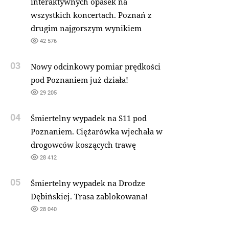
interaktywnych opasek na
wszystkich koncertach. Poznań z
drugim najgorszym wynikiem
42 576
03
Nowy odcinkowy pomiar prędkości
pod Poznaniem już działa!
29 205
04
Śmiertelny wypadek na S11 pod
Poznaniem. Ciężarówka wjechała w
drogowców koszących trawę
28 412
05
Śmiertelny wypadek na Drodze
Dębińskiej. Trasa zablokowana!
28 040