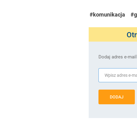
#komunikacja
#g
Ot
Dodaj adres e-mail
DODAJ