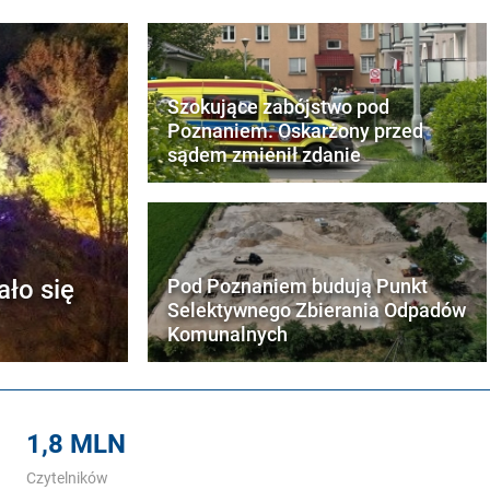
Szokujące zabójstwo pod
Poznaniem. Oskarżony przed
sądem zmienił zdanie
ało się
Pod Poznaniem budują Punkt
Selektywnego Zbierania Odpadów
Komunalnych
1,8 MLN
Czytelników