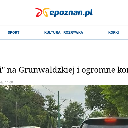
" na Grunwaldzkiej i ogromne ko
odz. 11.00