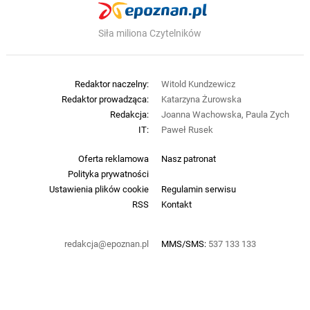
Siła miliona Czytelników
Redaktor naczelny:
Witold Kundzewicz
Redaktor prowadząca:
Katarzyna Żurowska
Redakcja:
Joanna Wachowska, Paula Zych
IT:
Paweł Rusek
Oferta reklamowa
Nasz patronat
Polityka prywatności
Ustawienia plików cookie
Regulamin serwisu
RSS
Kontakt
redakcja@epoznan.pl
MMS/SMS:
537 133 133