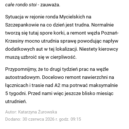
całe rondo stoi -
zauważa.
Sytuacja w rejonie ronda Mycielskich na
Szczepankowie na co dzień jest trudna. Normalnie
tworzą się tutaj spore korki, a remont węzła Poznań-
Krzesiny mocno utrudnia sprawę powodując napływ
dodatkowych aut w tej lokalizacji. Niestety kierowcy
muszą uzbroić się w cierpliwość.
Przypomnijmy, że to drugi tydzień prac na węźle
autostradowym. Docelowo remont nawierzchni na
łącznicach i trasie nad A2 ma potrwać maksymalnie
5 tygodni. Przed nami więc jeszcze blisko miesiąc
utrudnień.
Autor:
Katarzyna Żurowska
Dodano: 30 czerwca 2026 r. godz. 09:15