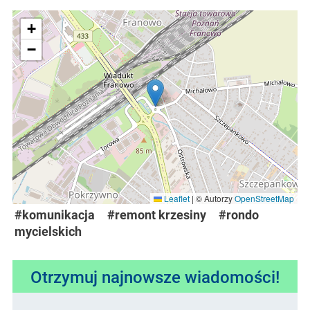
+
−
Leaflet
|
© Autorzy
OpenStreetMap
#komunikacja
#remont krzesiny
#rondo
mycielskich
Otrzymuj najnowsze wiadomości!