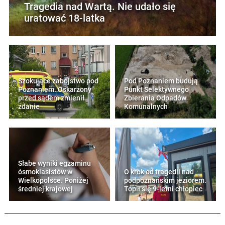
Tragedia nad Wartą. Nie udało się
uratować 18-latka
Szokujące zabójstwo pod
Pod Poznaniem budują
Poznaniem. Oskarżony
Punkt Selektywnego
przed sądem zmienił
Zbierania Odpadów
zdanie
Komunalnych
Słabe wyniki egzaminu
ósmoklasistów w
O krok od tragedii nad
Wielkopolsce. Poniżej
podpoznańskim jeziorem.
średniej krajowej
Topił się 9-letni chłopiec