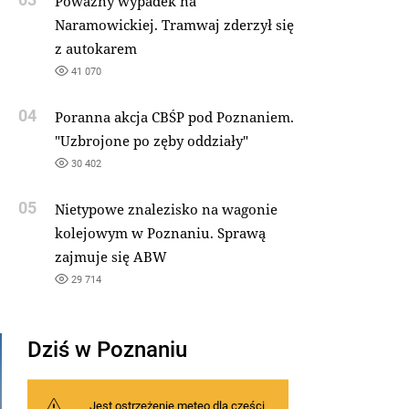
Poważny wypadek na
Naramowickiej. Tramwaj zderzył się
z autokarem
41 070
04
Poranna akcja CBŚP pod Poznaniem.
"Uzbrojone po zęby oddziały"
30 402
05
Nietypowe znalezisko na wagonie
kolejowym w Poznaniu. Sprawą
zajmuje się ABW
29 714
Dziś w Poznaniu
Jest ostrzeżenie meteo dla części