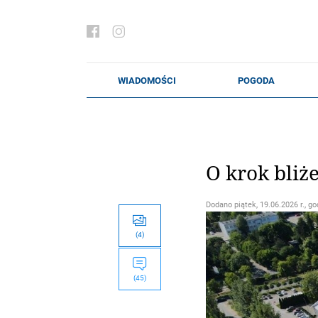
O krok bliż
Dodano
piątek, 19.06.2026 r., go
(4)
(45)