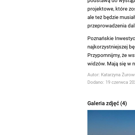
podstawą do wystąpi
projektowe, które zo
ale też będzie musia
przeprowadzenia dal
Poznańskie Inwestycj
najkorzystniejszej b
Przypomnijmy, że wst
widzów. Mają się w n
Autor:
Katarzyna Żurow
Dodano: 19 czerwca 202
Galeria zdjęć (4)