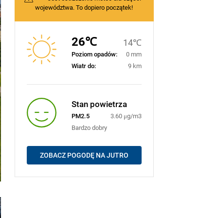
województwa. To dopiero początek!
26℃
14℃
Poziom opadów:
0 mm
Wiatr do:
9 km
Stan powietrza
PM2.5
3.60 μg/m3
Bardzo dobry
ZOBACZ POGODĘ NA JUTRO