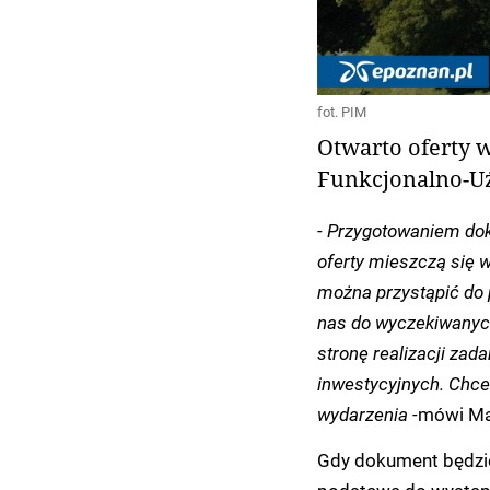
fot. PIM
Otwarto oferty 
Funkcjonalno-Uż
- Przygotowaniem dok
oferty mieszczą się 
można przystąpić do p
nas do wyczekiwanych
stronę realizacji zad
inwestycyjnych. Chce
wydarzenia -
mówi Mar
Gdy dokument będzie