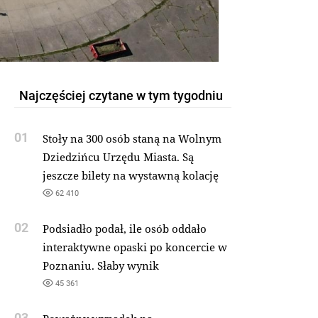
Najczęściej czytane w tym tygodniu
01
Stoły na 300 osób staną na Wolnym
Dziedzińcu Urzędu Miasta. Są
jeszcze bilety na wystawną kolację
62 410
02
Podsiadło podał, ile osób oddało
interaktywne opaski po koncercie w
Poznaniu. Słaby wynik
45 361
03