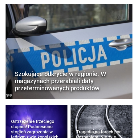
Szokujące odkrycie w regionie. W
magazynach przerabiali daty
przeterminowanych produktów
Ostrzeżenie trzeciego
stopnia! Podniesiono
stopień zagrożenia w
Tragedia na torach pod
jednym z wielkopolskich
Poznaniem. Nie żyje