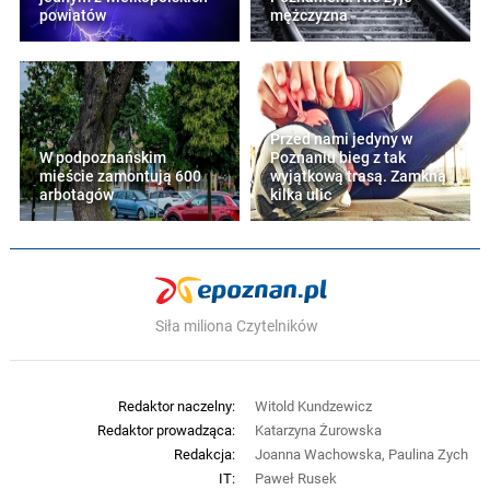
powiatów
mężczyzna
Przed nami jedyny w
W podpoznańskim
Poznaniu bieg z tak
mieście zamontują 600
wyjątkową trasą. Zamkną
arbotagów
kilka ulic
Siła miliona Czytelników
Redaktor naczelny:
Witold Kundzewicz
Redaktor prowadząca:
Katarzyna Żurowska
Redakcja:
Joanna Wachowska, Paulina Zych
IT:
Paweł Rusek