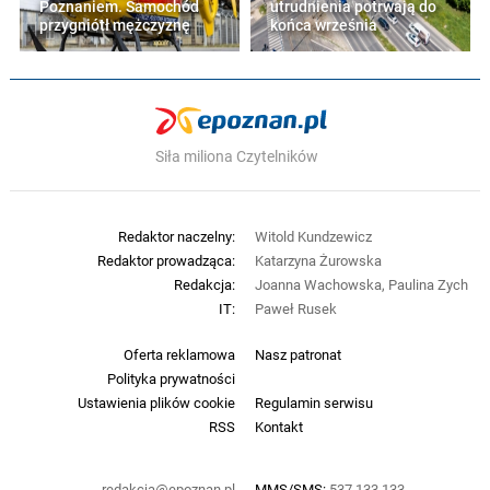
Poznaniem. Samochód
utrudnienia potrwają do
przygniótł mężczyznę
końca września
Siła miliona Czytelników
Redaktor naczelny:
Witold Kundzewicz
Redaktor prowadząca:
Katarzyna Żurowska
Redakcja:
Joanna Wachowska, Paulina Zych
IT:
Paweł Rusek
Oferta reklamowa
Nasz patronat
Polityka prywatności
Ustawienia plików cookie
Regulamin serwisu
RSS
Kontakt
redakcja@epoznan.pl
MMS/SMS:
537 133 133