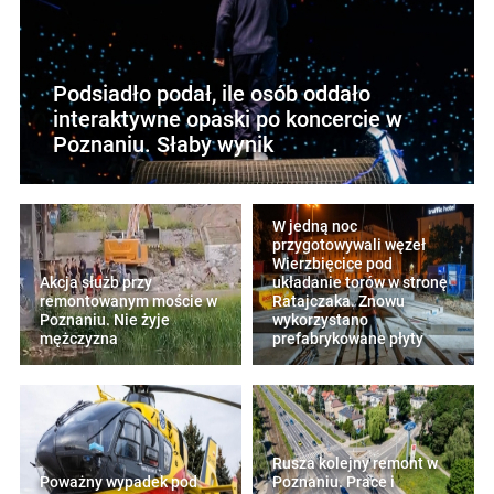
Podsiadło podał, ile osób oddało
interaktywne opaski po koncercie w
Poznaniu. Słaby wynik
W jedną noc
przygotowywali węzeł
Wierzbięcice pod
Akcja służb przy
układanie torów w stronę
remontowanym moście w
Ratajczaka. Znowu
Poznaniu. Nie żyje
wykorzystano
mężczyzna
prefabrykowane płyty
Rusza kolejny remont w
Poważny wypadek pod
Poznaniu. Prace i