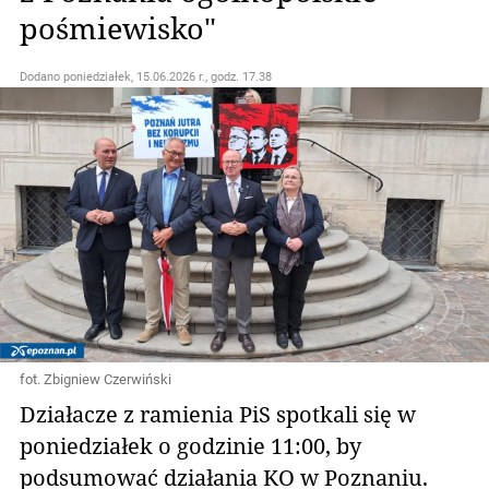
pośmiewisko"
Dodano
poniedziałek, 15.06.2026 r., godz. 17.38
fot. Zbigniew Czerwiński
Działacze z ramienia PiS spotkali się w
poniedziałek o godzinie 11:00, by
podsumować działania KO w Poznaniu.