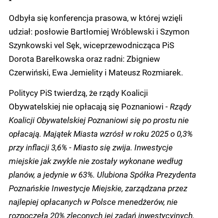
Odbyła się konferencja prasowa, w której wzięli
udział: posłowie Bartłomiej Wróblewski i Szymon
Szynkowski vel Sęk,
wiceprzewodnicząca PiS
Dorota Barełkowska oraz radni: Zbigniew
Czerwiński, Ewa Jemielity i Mateusz Rozmiarek.
Politycy PiS twierdzą, że rządy Koalicji
Obywatelskiej nie opłacają się Poznaniowi -
Rządy
Koalicji Obywatelskiej Poznaniowi się po prostu nie
opłacają. M
ajątek Miasta wzrósł w roku 2025 o 0,3%
przy inflacji 3,6% - Miasto się zwija.
Inwestycje
miejskie jak zwykle nie zostały wykonane według
planów, a jedynie w 63%.
Ulubiona Spółka Prezydenta
Poznańskie Inwestycje Miejskie, zarządzana przez
najlepiej opłacanych w Polsce menedżerów, nie
rozpoczęła 20% zleconych jej zadań inwestycyjnych.