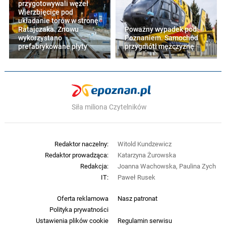
przygotowywali węzeł
Wierzbięcice pod
układanie torów w stronę
Ratajczaka. Znowu
Poważny wypadek pod
wykorzystano
Poznaniem. Samochód
prefabrykowane płyty
przygniótł mężczyznę
Siła miliona Czytelników
Redaktor naczelny:
Witold Kundzewicz
Redaktor prowadząca:
Katarzyna Żurowska
Redakcja:
Joanna Wachowska, Paulina Zych
IT:
Paweł Rusek
Oferta reklamowa
Nasz patronat
Polityka prywatności
Ustawienia plików cookie
Regulamin serwisu