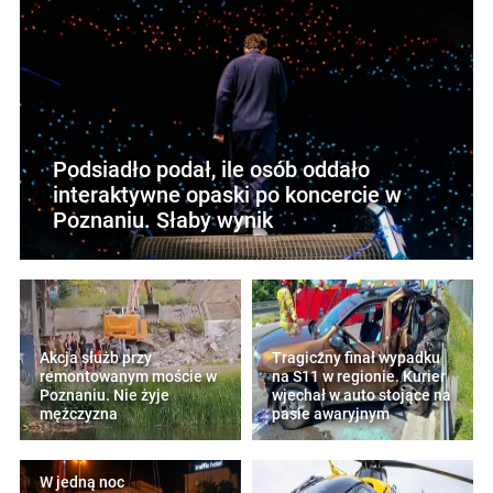
Podsiadło podał, ile osób oddało
interaktywne opaski po koncercie w
Poznaniu. Słaby wynik
Akcja służb przy
Tragiczny finał wypadku
remontowanym moście w
na S11 w regionie. Kurier
Poznaniu. Nie żyje
wjechał w auto stojące na
mężczyzna
pasie awaryjnym
W jedną noc