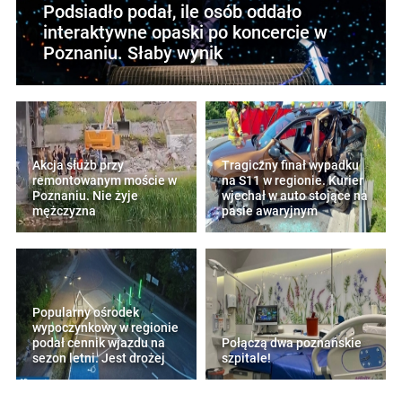
Podsiadło podał, ile osób oddało
interaktywne opaski po koncercie w
Poznaniu. Słaby wynik
Akcja służb przy
Tragiczny finał wypadku
remontowanym moście w
na S11 w regionie. Kurier
Poznaniu. Nie żyje
wjechał w auto stojące na
mężczyzna
pasie awaryjnym
Popularny ośrodek
wypoczynkowy w regionie
podał cennik wjazdu na
Połączą dwa poznańskie
sezon letni. Jest drożej
szpitale!