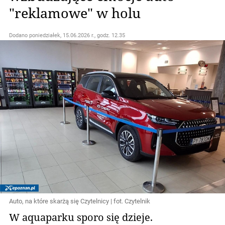
"reklamowe" w holu
Dodano
poniedziałek, 15.06.2026 r., godz. 12.35
Auto, na które skarżą się Czytelnicy | fot. Czytelnik
W aquaparku sporo się dzieje.