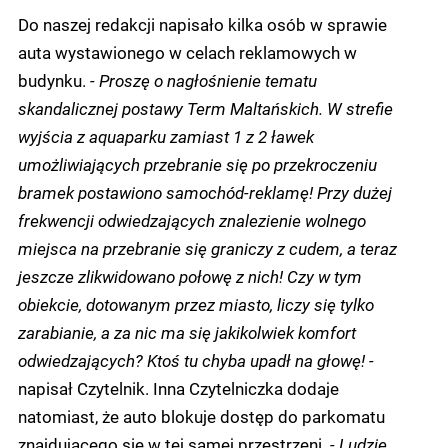
Do naszej redakcji napisało kilka osób w sprawie
auta wystawionego w celach reklamowych w
budynku.
- Proszę o nagłośnienie tematu
skandalicznej postawy Term Maltańskich. W strefie
wyjścia z aquaparku zamiast 1 z 2 ławek
umożliwiających przebranie się po przekroczeniu
bramek postawiono samochód-reklamę! Przy dużej
frekwencji odwiedzających znalezienie wolnego
miejsca na przebranie się graniczy z cudem, a teraz
jeszcze zlikwidowano połowę z nich! Czy w tym
obiekcie, dotowanym przez miasto, liczy się tylko
zarabianie, a za nic ma się jakikolwiek komfort
odwiedzających? Ktoś tu chyba upadł na głowę! -
napisał Czytelnik. Inna Czytelniczka dodaje
natomiast, że auto blokuje dostęp do parkomatu
znajdującego się w tej samej przestrzeni.
- Ludzie,