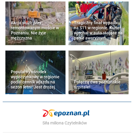
Akcja służb przy
Tragiczny finał wypadku
remontowanym moście w
na S11 w regionie. Kurier
Poznaniu. Nie żyje
wjechał w auto stojące na
mężczyzna
pasie awaryjnym
Popularny ośrodek
wypoczynkowy w regionie
podał cennik wjazdu na
Połączą dwa poznańskie
sezon letni. Jest drożej
szpitale!
Siła miliona Czytelników