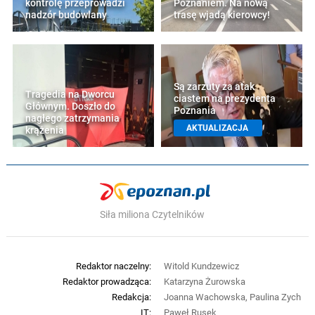
kontrolę przeprowadzi
Poznaniem. Na nową
nadzór budowlany
trasę wjadą kierowcy!
Są zarzuty za atak
Tragedia na Dworcu
ciastem na prezydenta
Głównym. Doszło do
Poznania
nagłego zatrzymania
AKTUALIZACJA
krążenia
Siła miliona Czytelników
Redaktor naczelny:
Witold Kundzewicz
Redaktor prowadząca:
Katarzyna Żurowska
Redakcja:
Joanna Wachowska, Paulina Zych
IT:
Paweł Rusek