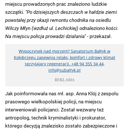
miejscu prowadzonych prac znaleziono ludzkie
szczątki.
"Po dzisiejszych deszczach w hałdzie ziemi
powstałej przy okazji remontu chodnika na osiedlu
Wilczy Młyn (wzdłuż ul. Lechickiej) odnaleziono kości.
Na miejscu policja prowadzi działania"
- przekazał.
Wypoczynek nad morzem? Sanatorium Bałtyk w
Kołobrzegu zapewnia relaks, komfort i zdrowy klimat
sprzyjający regeneracji. +48 94 355 34 44,
info@subaltyk.pl
REKLAMA
Jak poinformowała nas mł. asp. Anna Klój z zespołu
prasowego wielkopolskiej policji, na miejscu
interweniowali policjanci. Został wezwany też
antropolog, technik kryminalistyki i prokurator,
którego decyzją znalezisko zostało zabezpieczone i