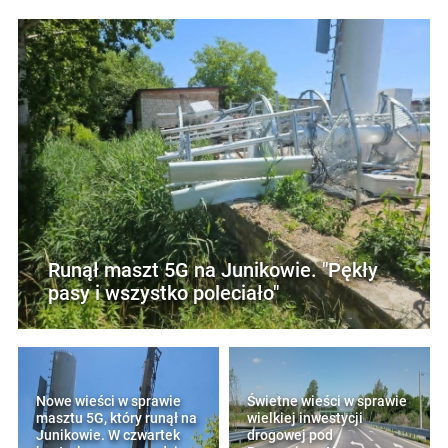
Runął maszt 5G na Junikowie. "Pękły
pasy i wszystko poleciało"
Nowe wieści w sprawie
Świetne wieści w sprawie
masztu 5G, który runął na
wielkiej inwestycji
Junikowie. W czwartek
drogowej pod