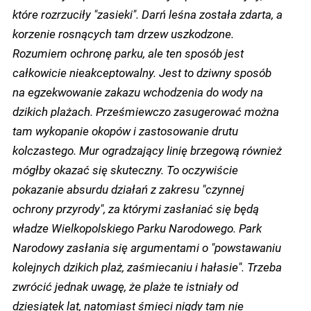
które rozrzuciły "zasieki". Darń leśna została zdarta, a
korzenie rosnących tam drzew uszkodzone.
Rozumiem ochronę parku, ale ten sposób jest
całkowicie nieakceptowalny. Jest to dziwny sposób
na egzekwowanie zakazu wchodzenia do wody na
dzikich plażach. Prześmiewczo zasugerować można
tam wykopanie okopów i zastosowanie drutu
kolczastego. Mur ogradzający linię brzegową również
mógłby okazać się skuteczny. To oczywiście
pokazanie absurdu działań z zakresu "czynnej
ochrony przyrody", za którymi zasłaniać się będą
władze Wielkopolskiego Parku Narodowego. Park
Narodowy zasłania się argumentami o "powstawaniu
kolejnych dzikich plaż, zaśmiecaniu i hałasie". Trzeba
zwrócić jednak uwagę, że plaże te istniały od
dziesiątek lat, natomiast śmieci nigdy tam nie