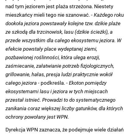
nad tym jeziorem jest plaża strzeżona. Niestety
mieszkańcy mieli tego nie szanować.
- Każdego roku
dookoła jeziora powstawały kolejne tzw. dzikie plaże
ze szkodą dla trzcinowisk, lasu (dzikie ścieżki), a
przede wszystkim dla całego ekosystemu jeziora. W
efekcie powstały place wydeptanej ziemi,
pozbawionej roślinności, która ulega erozji,
zaśmiecanie, załatwianie potrzeb fizjologicznych,
grillowanie, hałas, presja ludzi praktycznie wokół
całego jeziora -
podkreśla.
- Ekoton pomiędzy
ekosystemami lasu i jeziora w tych miejscach
przestał istnieć. Prowadzi to do systematycznego
zanikania coraz większej liczby gatunków, dla których
ochrony powołany jest WPN.
Dyrekcja WPN zaznacza, że podejmuje wiele działań