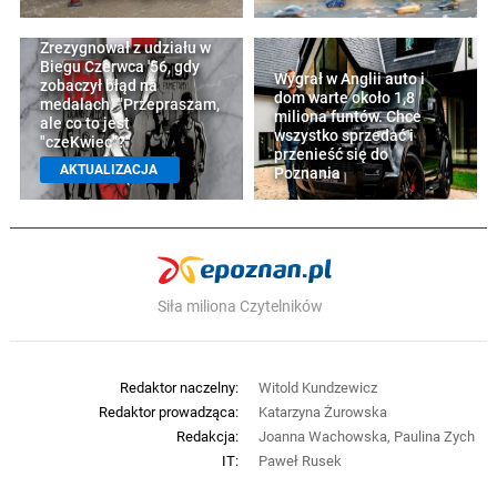
Zrezygnował z udziału w
Biegu Czerwca '56, gdy
Wygrał w Anglii auto i
zobaczył błąd na
dom warte około 1,8
medalach. "Przepraszam,
miliona funtów. Chce
ale co to jest
wszystko sprzedać i
"czeKwiec"?"
przenieść się do
AKTUALIZACJA
Poznania
Siła miliona Czytelników
Redaktor naczelny:
Witold Kundzewicz
Redaktor prowadząca:
Katarzyna Żurowska
Redakcja:
Joanna Wachowska, Paulina Zych
IT:
Paweł Rusek