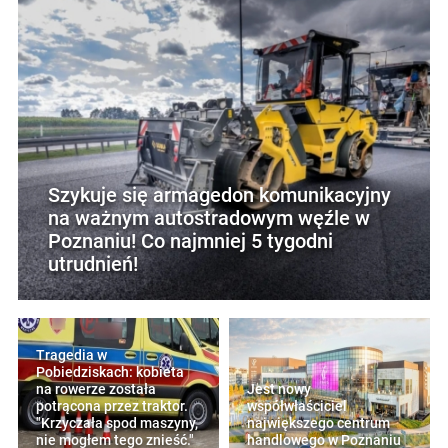
Szykuje się armagedon komunikacyjny
na ważnym autostradowym węźle w
Poznaniu! Co najmniej 5 tygodni
utrudnień!
Tragedia w
Pobiedziskach: kobieta
na rowerze została
Jest nowy
potrącona przez traktor.
współwłaściciel
"Krzyczała spod maszyny,
największego centrum
nie mogłem tego znieść."
handlowego w Poznaniu