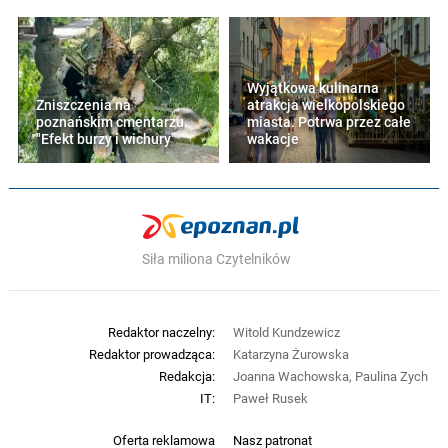
Wyjątkowa kulinarna
Zniszczenia na
atrakcja wielkopolskiego
poznańskim cmentarzu.
miasta. Potrwa przez całe
"Efekt burzy i wichury"
wakacje
Siła miliona Czytelników
Redaktor naczelny:
Witold Kundzewicz
Redaktor prowadząca:
Katarzyna Żurowska
Redakcja:
Joanna Wachowska, Paulina Zych
IT:
Paweł Rusek
Oferta reklamowa
Nasz patronat