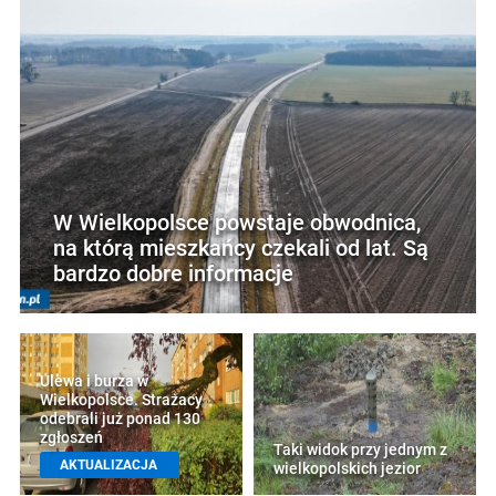
W Wielkopolsce powstaje obwodnica,
na którą mieszkańcy czekali od lat. Są
bardzo dobre informacje
Ulewa i burza w
Wielkopolsce. Strażacy
odebrali już ponad 130
zgłoszeń
Taki widok przy jednym z
AKTUALIZACJA
wielkopolskich jezior