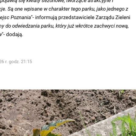
 pojawią się kwiaty sezonowe, tworzące atrakcyjne i
e. Są one wpisane w charakter tego parku, jako jednego z
ejsc Poznania
"- informują przedstawiciele Zarządu Zieleni
 do odwiedzania parku, który już wkrótce zachwyci nową,
w
"- dodają.
6 r. godz. 21:15