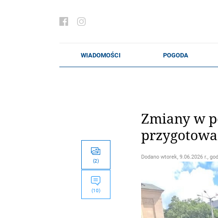
Zmiany w p
przygotowan
Dodano
wtorek, 9.06.2026 r., go
(2)
(10)