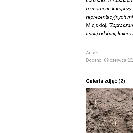
całe lato. W rabatach
różnorodne kompozycj
reprezentacyjnych mi
Miejskiej. "
Zapraszamy
letnią odsłoną koloró
Autor:
j
Dodano: 09 czerwca 202
Galeria zdjęć (2)