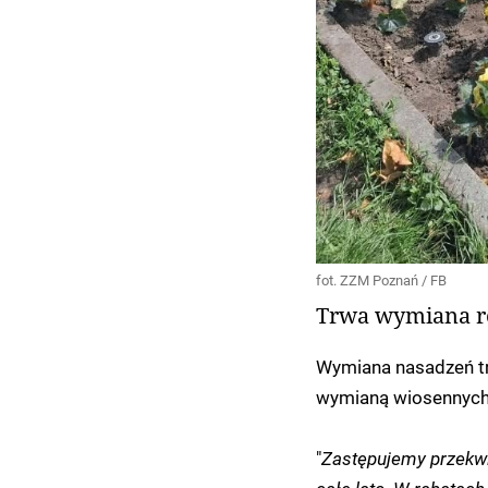
fot. ZZM Poznań / FB
Trwa wymiana ro
Wymiana nasadzeń tr
wymianą wiosennych 
"
Zastępujemy przekwit