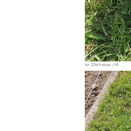
fot. ZZM Poznań / FB