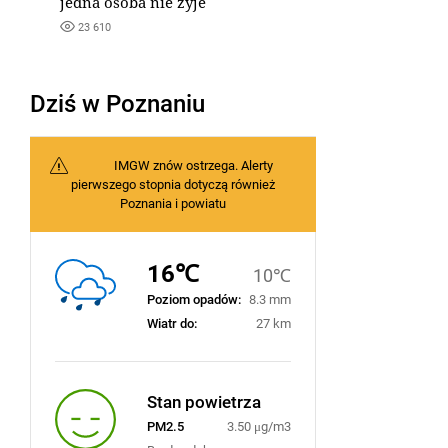
jedna osoba nie żyje
23 610
Dziś w Poznaniu
IMGW znów ostrzega. Alerty
pierwszego stopnia dotyczą również
Poznania i powiatu
16℃
10℃
Poziom opadów:
8.3 mm
Wiatr do:
27 km
Stan powietrza
PM2.5
3.50 μg/m3