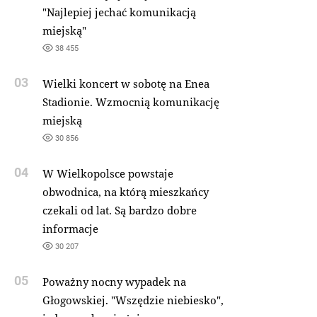
"Najlepiej jechać komunikacją
miejską"
38 455
03
Wielki koncert w sobotę na Enea
Stadionie. Wzmocnią komunikację
miejską
30 856
04
W Wielkopolsce powstaje
obwodnica, na którą mieszkańcy
czekali od lat. Są bardzo dobre
informacje
30 207
05
Poważny nocny wypadek na
Głogowskiej. "Wszędzie niebiesko",