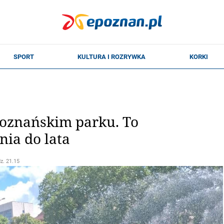
oznańskim parku. To
ia do lata
dz. 21.15