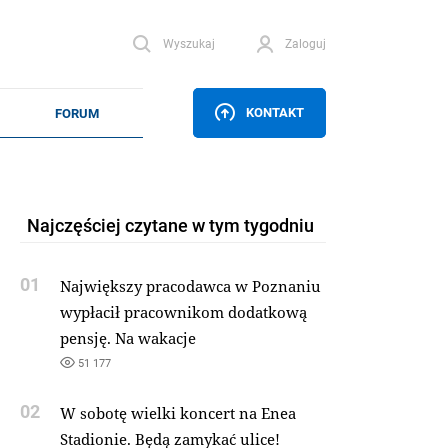
Wyszukaj
Zaloguj
KONTAKT
Najczęściej czytane w tym tygodniu
01
Największy pracodawca w Poznaniu
wypłacił pracownikom dodatkową
pensję. Na wakacje
51 177
02
W sobotę wielki koncert na Enea
Stadionie. Będą zamykać ulice!