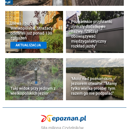
Poznańskie przystanki
Ulewa i burza w
zyskały dodatkowe
Wielkopolsce. Strażacy
nazwy. "Zaczął
odebrali już ponad 130
obowiązywać
zgłoszeń
międzygalaktyczny
AKTUALIZACJA
rozkład jazdy"
'Molo' nad poznańskim
jeziorem otwarte. "Mamy
Taki widok przy jednym z
tylko wielką prośbę: tym
wielkopolskich jezior
razem go nie podpalać"
Siła miliona Czytelników