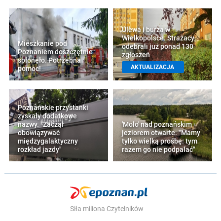
Ulewa i burza w
Wielkopolsce. Strażacy
Mieszkanie pod
odebrali już ponad 130
Poznaniem doszczętnie
zgłoszeń
spłonęło. Potrzebna
AKTUALIZACJA
pomoc!
Poznańskie przystanki
zyskały dodatkowe
nazwy. "Zaczął
'Molo' nad poznańskim
obowiązywać
jeziorem otwarte. "Mamy
międzygalaktyczny
tylko wielką prośbę: tym
rozkład jazdy"
razem go nie podpalać"
Siła miliona Czytelników