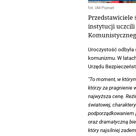
fot. UM Poznań
Przedstawiciele
instytucji uczci
Komunistyczneg
Uroczystość odbyła si
komunizmu. W latach
Urzędu Bezpieczeńst
"To moment, w którym
którzy za pragnienie w
najwyższa cenę. Reżi
światowej, charaktery
podporządkowaniem pr
oraz dramatyczną bie
który najsilniej zade