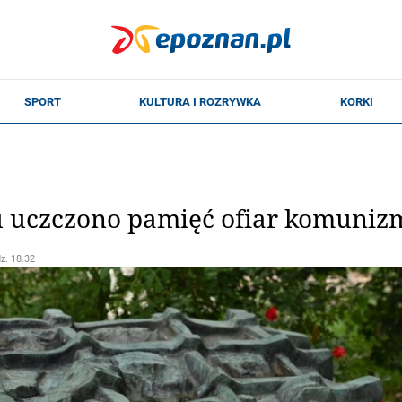
 uczczono pamięć ofiar komuniz
dz. 18.32