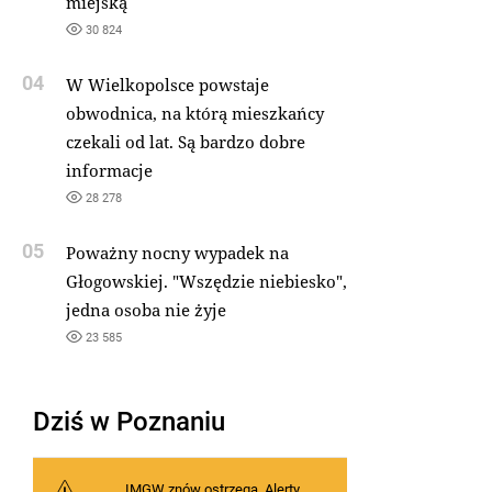
miejską
30 824
04
W Wielkopolsce powstaje
obwodnica, na którą mieszkańcy
czekali od lat. Są bardzo dobre
informacje
28 278
05
Poważny nocny wypadek na
Głogowskiej. "Wszędzie niebiesko",
jedna osoba nie żyje
23 585
Dziś w Poznaniu
IMGW znów ostrzega. Alerty