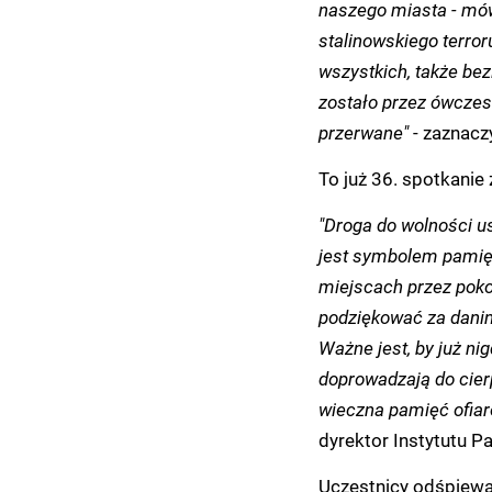
naszego miasta - mów
stalinowskiego terro
wszystkich, także be
zostało przez ówczes
przerwane"
- zaznacz
To już 36. spotkani
"Droga do wolności us
jest symbolem pamięc
miejscach przez pokol
podziękować za danin
Ważne jest, by już nig
doprowadzają do cier
wieczna pamięć ofia
dyrektor Instytutu 
Uczestnicy odśpiewali