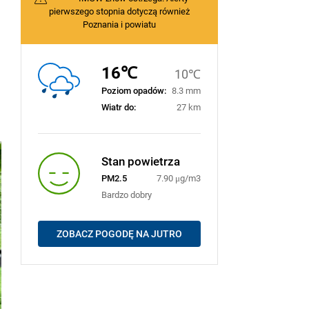
pierwszego stopnia dotyczą również
Poznania i powiatu
16℃
10℃
Poziom opadów:
8.3 mm
Wiatr do:
27 km
Stan powietrza
PM2.5
7.90 μg/m3
Bardzo dobry
ZOBACZ POGODĘ NA JUTRO