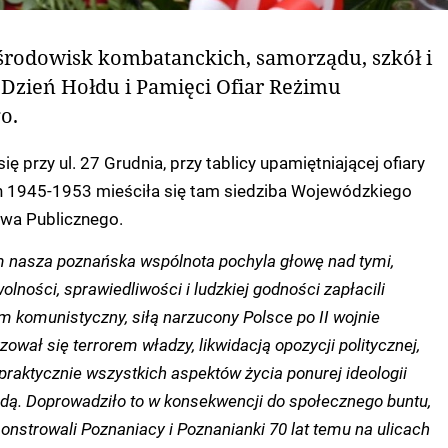
 środowisk kombatanckich, samorządu, szkół i
li Dzień Hołdu i Pamięci Ofiar Reżimu
o.
ę przy ul. 27 Grudnia, przy tablicy upamiętniającej ofiary
 1945-1953 mieściła się tam siedziba Wojewódzkiego
wa Publicznego.
 nasza poznańska wspólnota pochyla głowę nad tymi,
olności, sprawiedliwości i ludzkiej godności zapłacili
m komunistyczny, siłą narzucony Polsce po II wojnie
zował się terrorem władzy, likwidacją opozycji politycznej,
aktycznie wszystkich aspektów życia ponurej ideologii
dą. Doprowadziło to w konsekwencji do społecznego buntu,
monstrowali Poznaniacy i Poznanianki 70 lat temu na ulicach