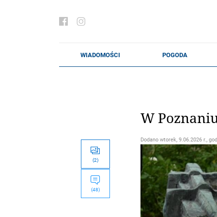
W Poznaniu
Dodano
wtorek, 9.06.2026 r., go
(2)
(48)