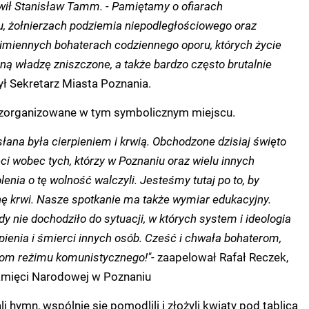
ił Stanisław Tamm. - Pamiętamy o ofiarach
ru, żołnierzach podziemia niepodległościowego oraz
zimiennych bohaterach codziennego oporu, których życie
ną władzę zniszczone, a także bardzo często brutalnie
ył Sekretarz Miasta Poznania.
e zorganizowane w tym symbolicznym miejscu.
łana była cierpieniem i krwią. Obchodzone dzisiaj święto
i wobec tych, którzy w Poznaniu oraz wielu innych
enia o tę wolność walczyli. Jesteśmy tutaj po to, by
ę krwi. Nasze spotkanie ma także wymiar edukacyjny.
dy nie dochodziło do sytuacji, w których system i ideologia
pienia i śmierci innych osób. Cześć i chwała bohaterom,
rom reżimu komunistycznego!"-
zaapelował Rafał Reczek,
Pamięci Narodowej w Poznaniu
 hymn, wspólnie się pomodlili i złożyli kwiaty pod tablicą