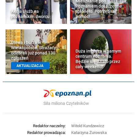
Mieszkanie pod
Poznaniem doszczętnie
Akcja służb na
spłonęło. Potrzebna
poznańskim dworcu
pomoc!
Ulewa i burza w
Wielkopolsce. Strażacy
Duża impreza w samym
odebrali już ponad 130
centrum Poznania.
zgłoszeń
Będzie się działo przez
AKTUALIZACJA
cały weekend!
Siła miliona Czytelników
Redaktor naczelny:
Witold Kundzewicz
Redaktor prowadząca:
Katarzyna Żurowska