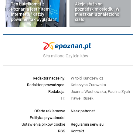
Ten butelkomat z
Akcja służb na
Poznania jest hitem
poznańskim osiedlu. W
internetu. "Każdy
mieszkaniu znaleziono
powinien tak wyglądać!"
ciało
Siła miliona Czytelników
Redaktor naczelny:
Witold Kundzewicz
Redaktor prowadząca:
Katarzyna Żurowska
Redakcja:
Joanna Wachowska, Paulina Zych
IT:
Paweł Rusek
Oferta reklamowa
Nasz patronat
Polityka prywatności
Ustawienia plików cookie
Regulamin serwisu
RSS
Kontakt