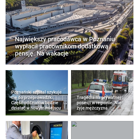
Największy pracodawca w Poznaniu
wypłacił pracownikom dodatkową
pensję. Na wakacje
Poznański szpital szykuje
się do przeprowadzki.
Tragedia na prywatnej
Część oddziałów będzie
posesji w regionie. Nie
działać w nowym miejscu
żyje mężczyzna