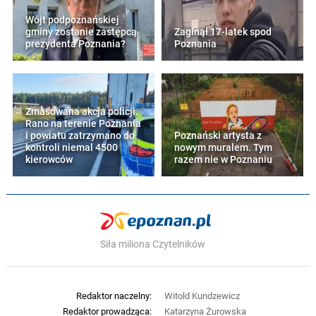
Wójt podpoznańskiej
gminy zostanie zastępcą
Zaginął 17-latek spod
prezydenta Poznania?
Poznania
Zmasowana akcja policji.
Rano na terenie Poznania
i powiatu zatrzymano do
Poznański artysta z
kontroli niemal 4500
nowym muralem. Tym
kierowców
razem nie w Poznaniu
Siła miliona Czytelników
Redaktor naczelny:
Witold Kundzewicz
Redaktor prowadząca:
Katarzyna Żurowska