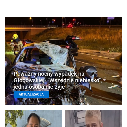
Poważny nocny wypadek na
Głogowskiej. "Wszędzie niebiesko",
jedna osoba nie żyje
AKTUALIZACJA