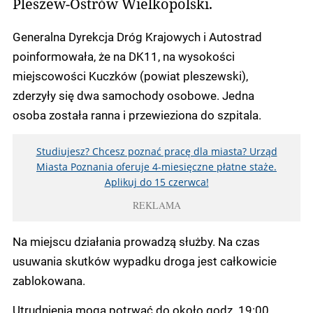
Pleszew-Ostrów Wielkopolski.
Generalna Dyrekcja Dróg Krajowych i Autostrad
poinformowała, że na DK11, na wysokości
miejscowości Kuczków (powiat pleszewski),
zderzyły się dwa samochody osobowe. Jedna
osoba została ranna i przewieziona do szpitala.
Studiujesz? Chcesz poznać pracę dla miasta? Urząd
Miasta Poznania oferuje 4-miesięczne płatne staże.
Aplikuj do 15 czerwca!
REKLAMA
Na miejscu działania prowadzą służby. Na czas
usuwania skutków wypadku droga jest całkowicie
zablokowana.
Utrudnienia mogą potrwać do około godz. 19:00.