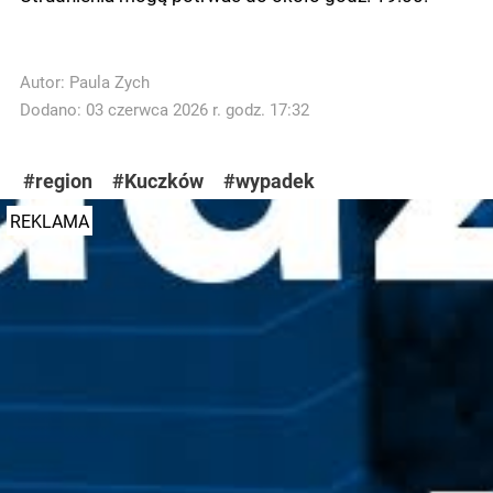
Autor:
Paula Zych
Dodano: 03 czerwca 2026 r. godz. 17:32
#region
#Kuczków
#wypadek
REKLAMA