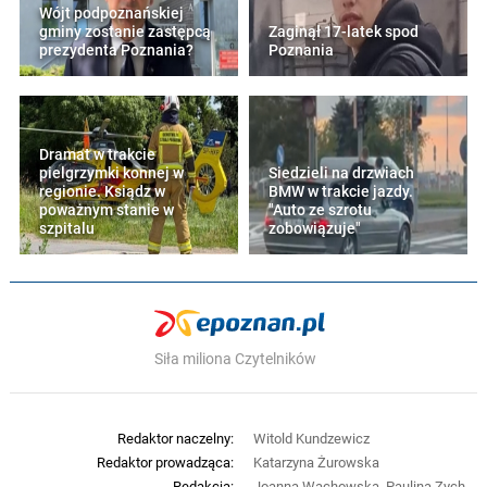
Wójt podpoznańskiej
gminy zostanie zastępcą
Zaginął 17-latek spod
prezydenta Poznania?
Poznania
Dramat w trakcie
pielgrzymki konnej w
Siedzieli na drzwiach
regionie. Ksiądz w
BMW w trakcie jazdy.
poważnym stanie w
"Auto ze szrotu
szpitalu
zobowiązuje"
Siła miliona Czytelników
Redaktor naczelny:
Witold Kundzewicz
Redaktor prowadząca:
Katarzyna Żurowska
Redakcja:
Joanna Wachowska, Paulina Zych