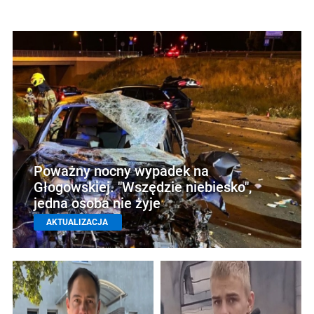
Poważny nocny wypadek na
Głogowskiej. "Wszędzie niebiesko",
jedna osoba nie żyje
AKTUALIZACJA