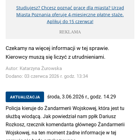
Studiujesz? Chcesz poznać pracę dla miasta? Urząd
Miasta Poznania oferuje 4-miesięczne płatne staże.
Aplikuj do 15 czerwca!
REKLAMA
Czekamy na więcej informacji w tej sprawie.
Kierowcy muszą się liczyć z utrudnieniami.
Autor:
Katarzyna Żurowska
Dodano: 03 czerwca 2026 r. godz. 13:34
środa, 3.06.2026 r., godz. 14.29
AKTUALIZACJA
Policja kieruje do Żandarmerii Wojskowej, która jest tu
służbą wiodącą. Jak powiedział nam ppłk Dariusz
Rozkosz, rzecznik komendanta głównego Żandarmerii
Wojskowej, na ten moment żadne informacje w tej