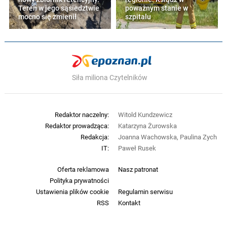
Teren w jego sąsiedztwie
poważnym stanie w
mocno się zmienił
szpitalu
Siła miliona Czytelników
Redaktor naczelny:
Witold Kundzewicz
Redaktor prowadząca:
Katarzyna Żurowska
Redakcja:
Joanna Wachowska, Paulina Zych
IT:
Paweł Rusek
Oferta reklamowa
Nasz patronat
Polityka prywatności
Ustawienia plików cookie
Regulamin serwisu
RSS
Kontakt