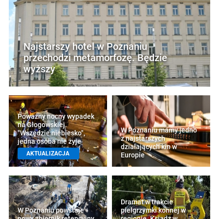
Najstarszy hotel w Poznaniu
przechodzi metamorfozę. Będzie
wyższy
Poważny nocny wypadek
na Głogowskiej.
W Poznaniu mamy jedno
"Wszędzie niebiesko",
z najstarszych
jedna osoba nie żyje
działających kin w
AKTUALIZACJA
Europie
Dramat w trakcie
W Poznaniu powstaje
pielgrzymki konnej w
nowy zbiornik retencyjny.
regionie. Ksiądz w