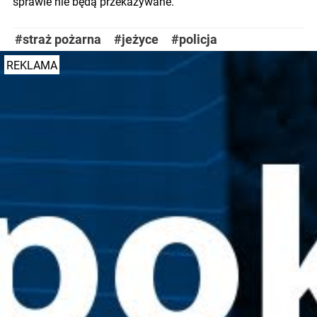
sprawie nie będą przekazywane.
#straż pożarna
#jeżyce
#policja
REKLAMA