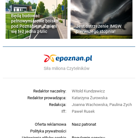
Będą budować
pełnowymiarowe boisko
pod Poznaniem. Zmieni
Jest ostrzeżenie IMGW
się też jedna z ulic
pierwszego stopnia!
Siła miliona Czytelników
Redaktor naczelny:
Witold Kundzewicz
Redaktor prowadząca:
Katarzyna Żurowska
Redakcja:
Joanna Wachowska, Paulina Zych
IT:
Paweł Rusek
Oferta reklamowa
Nasz patronat
Polityka prywatności
Ustawienia plików cookie
Regulamin serwisu