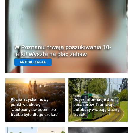
W Poznaniu trwają poszukiwania 10-
latki! Wyszła na plac zabaw
AKTUALIZACJA
Poznań zyskał nowy
Dobre informacje dla
punkt widokowy.
pasażerów. Tramwaje i
"Jesteśmy świadomi, że
autobusy wracają ważną
trzeba było długo czekać"
trasę!