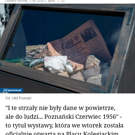
Dodano
wtorek, 2.06.2026 r., godz. 17.32
fot. UM Poznań
"I te strzały nie były dane w powietrze,
ale do ludzi... Poznański Czerwiec 1956" -
to tytuł wystawy, która we wtorek została
oficjalnie otwarta na Placu Kolegiackim.