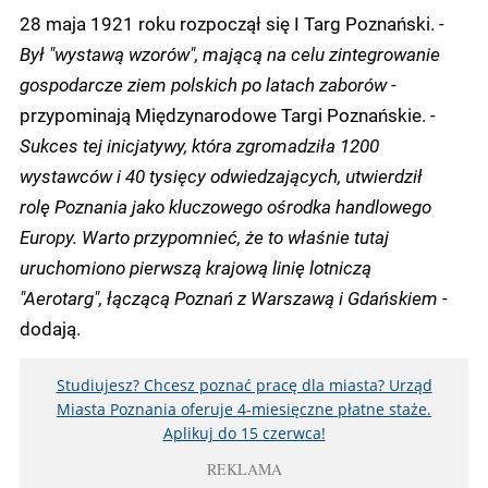
28 maja 1921 roku rozpoczął się I Targ Poznański.
-
Był "wystawą wzorów", mającą na celu zintegrowanie
gospodarcze ziem polskich po latach zaborów
-
przypominają Międzynarodowe Targi Poznańskie.
-
Sukces tej inicjatywy, która zgromadziła 1200
wystawców i 40 tysięcy odwiedzających, utwierdził
rolę Poznania jako kluczowego ośrodka handlowego
Europy. Warto przypomnieć, że to właśnie tutaj
uruchomiono pierwszą krajową linię lotniczą
"Aerotarg", łączącą Poznań z Warszawą i Gdańskiem -
dodają.
Studiujesz? Chcesz poznać pracę dla miasta? Urząd
Miasta Poznania oferuje 4-miesięczne płatne staże.
Aplikuj do 15 czerwca!
REKLAMA