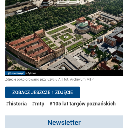
Zdjęcie pokolorowano przy użyciu AI | fot. Archiwum MTP
ZOBACZ JESZCZE 1 ZDJĘCIE
#historia
#mtp
#105 lat targów poznańskich
Newsletter