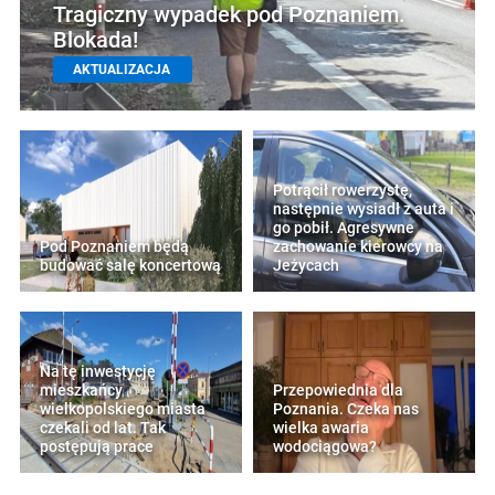
Tragiczny wypadek pod Poznaniem.
Blokada!
AKTUALIZACJA
Potrącił rowerzystę,
następnie wysiadł z auta i
go pobił. Agresywne
Pod Poznaniem będą
zachowanie kierowcy na
budować salę koncertową
Jeżycach
Na tę inwestycję
mieszkańcy
Przepowiednia dla
wielkopolskiego miasta
Poznania. Czeka nas
czekali od lat. Tak
wielka awaria
postępują prace
wodociągowa?