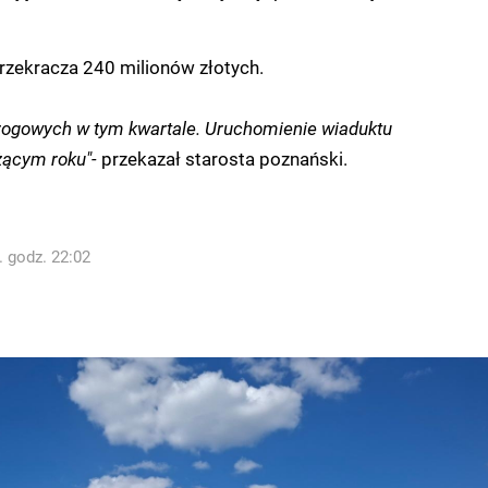
rzekracza 240 milionów złotych.
rogowych w tym kwartale. Uruchomienie wiaduktu
żącym roku"-
przekazał starosta poznański.
. godz. 22:02