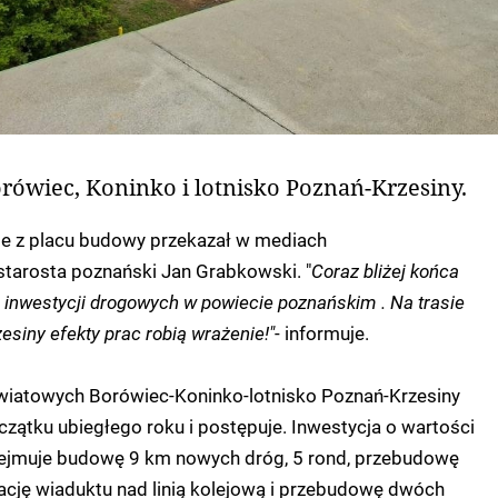
rówiec, Koninko i lotnisko Poznań-Krzesiny.
e z placu budowy przekazał w mediach
tarosta poznański Jan Grabkowski. "
Coraz bliżej końca
h inwestycji drogowych w powiecie poznańskim . Na trasie
siny efekty prac robią wrażenie!"
- informuje.
iatowych Borówiec-Koninko-lotnisko Poznań-Krzesiny
czątku ubiegłego roku i postępuje. Inwestycja o wartości
ejmuje budowę 9 km nowych dróg, 5 rond, przebudowę
zację wiaduktu nad linią kolejową i przebudowę dwóch