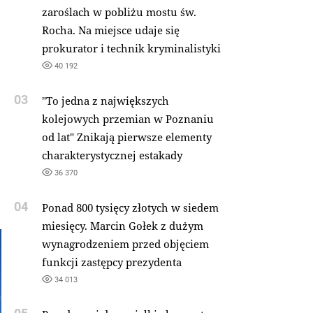
zaroślach w pobliżu mostu św.
Rocha. Na miejsce udaje się
prokurator i technik kryminalistyki
40 192
03
"To jedna z największych
kolejowych przemian w Poznaniu
od lat" Znikają pierwsze elementy
charakterystycznej estakady
36 370
04
Ponad 800 tysięcy złotych w siedem
miesięcy. Marcin Gołek z dużym
wynagrodzeniem przed objęciem
funkcji zastępcy prezydenta
34 013