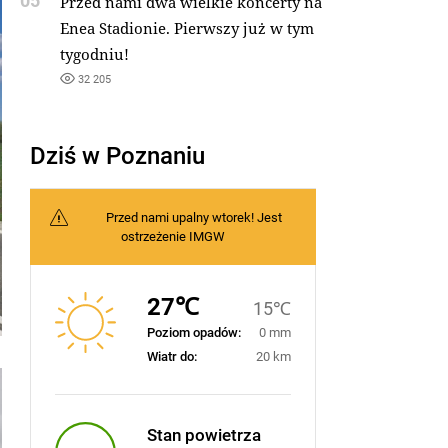
05
Przed nami dwa wielkie koncerty na
Enea Stadionie. Pierwszy już w tym
tygodniu!
32 205
Dziś w Poznaniu
Przed nami upalny wtorek! Jest
ostrzeżenie IMGW
27℃
15℃
Poziom opadów:
0 mm
Wiatr do:
20 km
Stan powietrza