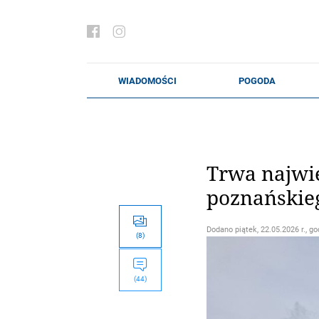
Trwa najwię
poznańskieg
Dodano
piątek, 22.05.2026 r., go
(8)
(44)