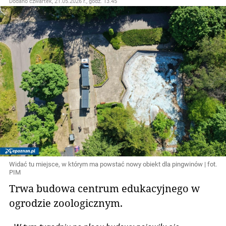
Dodano
czwartek, 21.05.2026 r., godz. 13.45
Widać tu miejsce, w którym ma powstać nowy obiekt dla pingwinów | fot.
PIM
Trwa budowa centrum edukacyjnego w
ogrodzie zoologicznym.