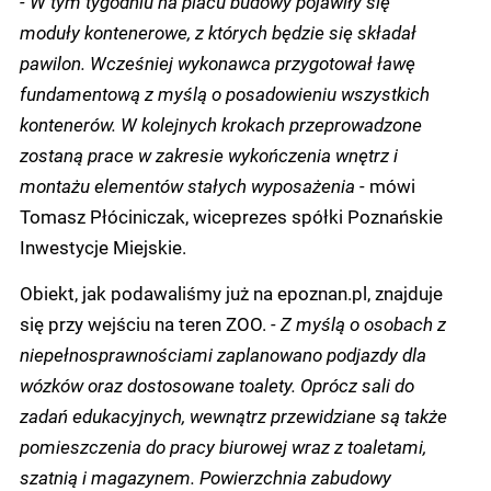
- W tym tygodniu na placu budowy pojawiły się
moduły kontenerowe, z których będzie się składał
pawilon. Wcześniej wykonawca przygotował ławę
fundamentową z myślą o posadowieniu wszystkich
kontenerów. W kolejnych krokach przeprowadzone
zostaną prace w zakresie wykończenia wnętrz i
montażu elementów stałych wyposażenia -
mówi
Tomasz Płóciniczak, wiceprezes spółki Poznańskie
Inwestycje Miejskie.
Obiekt, jak podawaliśmy już na epoznan.pl, znajduje
się przy wejściu na teren ZOO.
- Z myślą o osobach z
niepełnosprawnościami zaplanowano podjazdy dla
wózków oraz dostosowane toalety. Oprócz sali do
zadań edukacyjnych, wewnątrz przewidziane są także
pomieszczenia do pracy biurowej wraz z toaletami,
szatnią i magazynem. Powierzchnia zabudowy