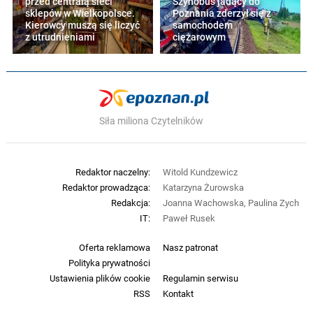
przed centralą sieci
Szynobus jadący do
sklepów w Wielkopolsce.
Poznania zderzył się z
Kierowcy muszą się liczyć
samochodem
z utrudnieniami
ciężarowym
Siła miliona Czytelników
Redaktor naczelny:
Witold Kundzewicz
Redaktor prowadząca:
Katarzyna Żurowska
Redakcja:
Joanna Wachowska, Paulina Zych
IT:
Paweł Rusek
Oferta reklamowa
Nasz patronat
Polityka prywatności
Ustawienia plików cookie
Regulamin serwisu
RSS
Kontakt