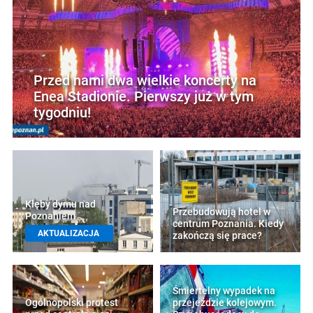
Przed nami dwa wielkie koncerty na
Enea Stadionie. Pierwszy już w tym
tygodniu!
Kłęby dymu nad
Przebudowują hotel w
Poznaniem
centrum Poznania. Kiedy
AKTUALIZACJA
zakończą się prace?
Śmiertelny wypadek na
Ogólnopolski protest
przejeździe kolejowym.