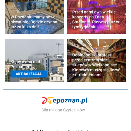
Przed nami dwa wielkie
W Poznaniu mamy nową
koncerty na Enea
pływalnię. Będzie czynna
Stadionie. Pierwszy już w
już za kilka dni!
tym tygodniu!
Ogólnopolski protest
przed centralą sieci
Kłęby dymu nad
sklepów w Wielkopolsce.
Poznaniem
Kierowcy muszą się liczyć
AKTUALIZACJA
z utrudnieniami
Siła miliona Czytelników