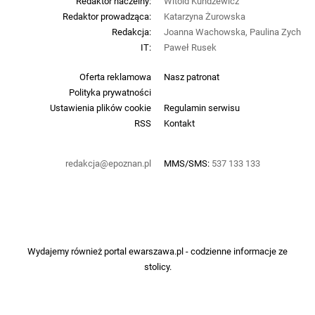
Redaktor naczelny:
Witold Kundzewicz
Redaktor prowadząca:
Katarzyna Żurowska
Redakcja:
Joanna Wachowska, Paulina Zych
IT:
Paweł Rusek
Oferta reklamowa
Nasz patronat
Polityka prywatności
Ustawienia plików cookie
Regulamin serwisu
RSS
Kontakt
redakcja@epoznan.pl
MMS/SMS:
537 133 133
Wydajemy również portal
ewarszawa.pl
- codzienne informacje ze
stolicy.