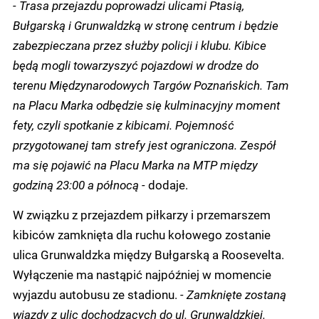
- Trasa przejazdu poprowadzi ulicami Ptasią,
Bułgarską i Grunwaldzką w stronę centrum i będzie
zabezpieczana przez służby policji i klubu. Kibice
będą mogli towarzyszyć pojazdowi w drodze do
terenu Międzynarodowych Targów Poznańskich. Tam
na Placu Marka odbędzie się kulminacyjny moment
fety, czyli spotkanie z kibicami. Pojemność
przygotowanej tam strefy jest ograniczona. Zespół
ma się pojawić na Placu Marka na MTP między
godziną 23:00 a północą -
dodaje.
W związku z przejazdem piłkarzy i przemarszem
kibiców zamknięta dla ruchu kołowego zostanie
ulica Grunwaldzka między Bułgarską a Roosevelta.
Wyłączenie ma nastąpić najpóźniej w momencie
wyjazdu autobusu ze stadionu.
- Zamknięte zostaną
wjazdy z ulic dochodzących do ul. Grunwaldzkiej.