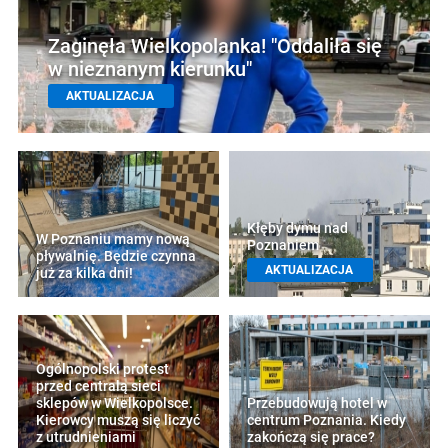
Zaginęła Wielkopolanka! "Oddaliła się
w nieznanym kierunku"
AKTUALIZACJA
Kłęby dymu nad
W Poznaniu mamy nową
Poznaniem
pływalnię. Będzie czynna
AKTUALIZACJA
już za kilka dni!
Ogólnopolski protest
przed centralą sieci
sklepów w Wielkopolsce.
Przebudowują hotel w
Kierowcy muszą się liczyć
centrum Poznania. Kiedy
z utrudnieniami
zakończą się prace?