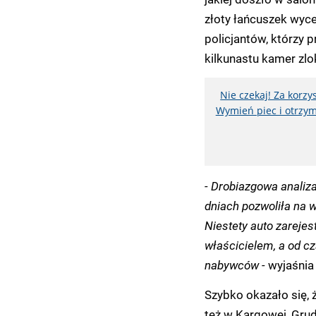
złoty łańcuszek wyc
policjantów, którzy 
kilkunastu kamer zlo
Nie czekaj! Za korz
Wymień piec i otrzym
- Drobiazgowa anali
dniach pozwoliła na 
Niestety auto zarejes
właścicielem, a od cz
nabywców -
wyjaśnia
Szybko okazało się, ż
też w Kargowej, Grud