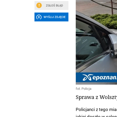
ZGŁOŚ BŁĄD
WYŚLIJ ZDJĘCIE
fot. Policja
Sprawa z Wolszt
Policjanci z tego mi
jakiej doszło w salon