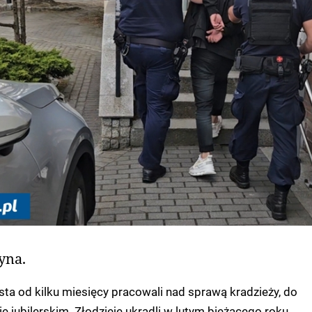
yna.
asta od kilku miesięcy pracowali nad sprawą kradzieży, do
ie jubilerskim. Złodzieje ukradli w lutym bieżącego roku