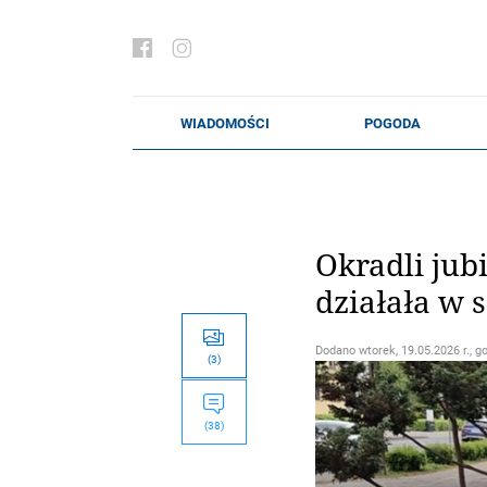
Okradli jub
działała w 
Dodano
wtorek, 19.05.2026 r., g
(3)
(38)