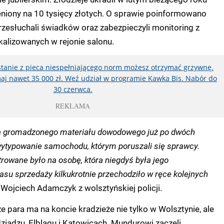
eniony na 10 tysięcy złotych. O sprawie poinformowano
przesłuchali świadków oraz zabezpieczyli monitoring z
kalizowanych w rejonie salonu.
ystanie z pieca niespełniającego norm możesz otrzymać grzywnę.
aj nawet 35 000 zł. Weź udział w programie Kawka Bis. Nabór do
30 czerwca.
REKLAMA
za gromadzonego materiału dowodowego już po dwóch
wytypowanie samochodu, którym poruszali się sprawcy.
trowane było na osobę, która niegdyś była jego
asu sprzedaży kilkukrotnie przechodziło w ręce kolejnych
 Wojciech Adamczyk z wolsztyńskiej policji.
e para ma na koncie kradzieże nie tylko w Wolsztynie, ale
ziądzu, Elblągu i Katowicach. Mundurowi zaczęli