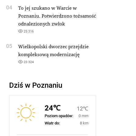
04
To jej szukano w Warcie w
Poznaniu. Potwierdzono tożsamość
odnalezionych zwłok
25 316
05
Wielkopolski dworzec przejdzie
kompleksową modernizację
23 324
Dziś w Poznaniu
24℃
12℃
Poziom opadów:
0 mm
Wiatr do:
8 km