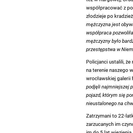
współpracować z poli
złodzieje po kradzież
mężczyzna jest obywa
współpraca pozwoliła 
mężczyzny było bardz
przestępstwa w Niemcz
Policjanci ustalili, 
na terenie naszego w
wrocławskiej galerii
podjęli najmniejszej 
pojazd, którym się por
nieustalonego na chw
Zatrzymani to 22-latk
zarzucanych im czynó
im do 5 lat więzienia.