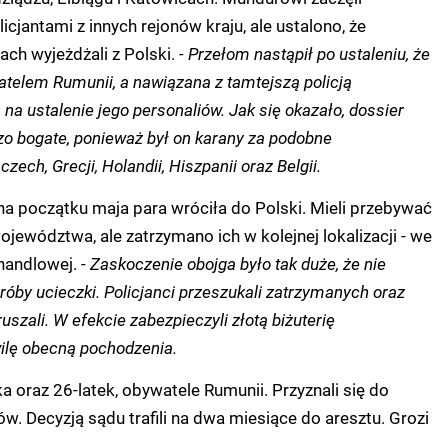
cjantami z innych rejonów kraju, ale ustalono, że
ach wyjeżdżali z Polski.
- Przełom nastąpił po ustaleniu, że
telem Rumunii, a nawiązana z tamtejszą policją
na ustalenie jego personaliów. Jak się okazało, dossier
o bogate, ponieważ był on karany za podobne
ech, Grecji, Holandii, Hiszpanii oraz Belgii.
że na początku maja para wróciła do Polski. Mieli przebywać
ojewództwa, ale zatrzymano ich w kolejnej lokalizacji - we
 handlowej.
- Zaskoczenie obojga było tak duże, że nie
próby ucieczki. Policjanci przeszukali zatrzymanych oraz
uszali. W efekcie zabezpieczyli złotą biżuterię
ilę obecną pochodzenia.
a oraz 26-latek, obywatele Rumunii. Przyznali się do
w. Decyzją sądu trafili na dwa miesiące do aresztu. Grozi