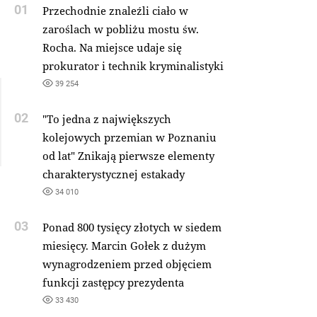
01
Przechodnie znaleźli ciało w
zaroślach w pobliżu mostu św.
Rocha. Na miejsce udaje się
prokurator i technik kryminalistyki
39 254
02
"To jedna z największych
kolejowych przemian w Poznaniu
od lat" Znikają pierwsze elementy
charakterystycznej estakady
34 010
03
Ponad 800 tysięcy złotych w siedem
miesięcy. Marcin Gołek z dużym
wynagrodzeniem przed objęciem
funkcji zastępcy prezydenta
33 430