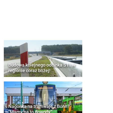
Budowa kolejnego odcinka S11 w
regionie coraz bliżej!
Nagonka na tramwaje z Bonn?
"Mamy na to dowody"