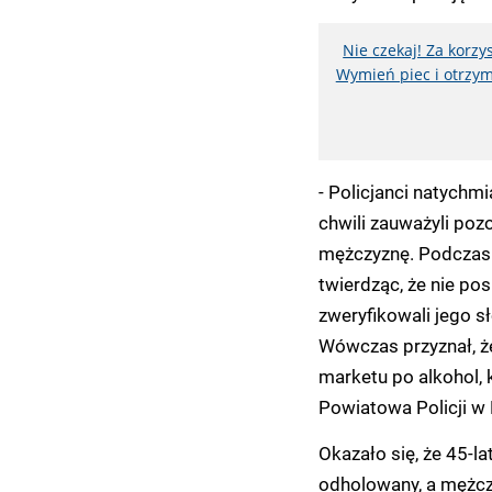
Nie czekaj! Za korz
Wymień piec i otrzym
- Policjanci natychmi
chwili zauważyli pozo
mężczyznę. Podczas i
twierdząc, że nie po
zweryfikowali jego sł
Wówczas przyznał, ż
marketu po alkohol,
Powiatowa Policji w 
Okazało się, że 45-l
odholowany, a mężc