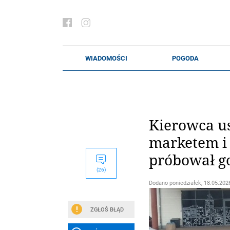
Kierowca u
marketem i 
próbował g
(26)
Dodano
poniedziałek, 18.05.2026
ZGŁOŚ BŁĄD