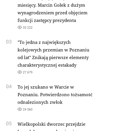
miesięcy. Marcin Gołek z dużym
wynagrodzeniem przed objęciem
funkcji zastępcy prezydenta
33 222
03
"To jedna z największych
kolejowych przemian w Poznaniu
od lat" Znikają pierwsze elementy
charakterystycznej estakady
27 679
04
To jej szukano w Warcie w
Poznaniu. Potwierdzono tożsamość
odnalezionych zwłok
24 560
05
Wielkopolski dworzec przejdzie