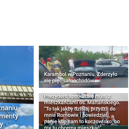
Karambol w Poznaniu. Zderzyło
się pięć samochodów
Prezydent spotkał się m.in. z
mieszkańcami os. Maltańskiego.
znaniu
"To tak jakby dzisiaj przyszli do
ementy
mnie Romowie i powiedzieli,
panie kup nam to koczowisko, bo
y
my tu chcemy mieszkać"