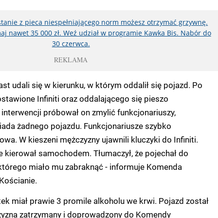
ystanie z pieca niespełniającego norm możesz otrzymać grzywnę.
aj nawet 35 000 zł. Weź udział w programie Kawka Bis. Nabór do
30 czerwca.
REKLAMA
ast udali się w kierunku, w którym oddalił się pojazd. Po
stawione Infiniti oraz oddalającego się pieszo
nterwencji próbował on zmylić funkcjonariuszy,
siada żadnego pojazdu. Funkcjonariusze szybko
owa. W kieszeni mężczyzny ujawnili kluczyki do Infiniti.
e kierował samochodem. Tłumaczył, że pojechał do
 którego miało mu zabraknąć - informuje Komenda
Kościanie.
atek miał prawie 3 promile alkoholu we krwi.
Pojazd został
zyzna zatrzymany i doprowadzony do Komendy