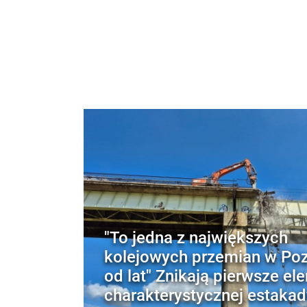
"To jedna z największych
kolejowych przemian w Po
od lat" Znikają pierwsze el
charakterystycznej estakad