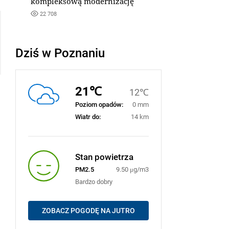
kompleksową modernizację
22 708
Dziś w Poznaniu
21℃
12℃
Poziom opadów:
0 mm
Wiatr do:
14 km
Stan powietrza
PM2.5
9.50 μg/m3
Bardzo dobry
ZOBACZ POGODĘ NA JUTRO