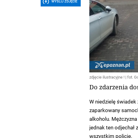
WYŚLIJ ZDJĘCIE
zdjęcie ilustracyjne ! | fot. 
Do zdarzenia do
W niedzielę świadek 
zaparkowany samochó
alkoholu. Mężczyzna
jednak ten odjechał 
wszystkim policję.