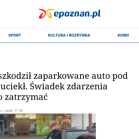
szkodził zaparkowane auto pod
uciekł. Świadek zdarzenia
o zatrzymać
 r., godz. 17.58