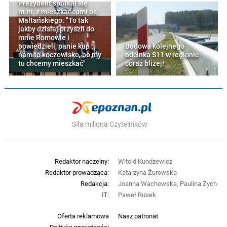
Prezydent spotkał się
m.in. z mieszkańcami os.
Maltańskiego. "To tak
jakby dzisiaj przyszli do
mnie Romowie i
powiedzieli, panie kup
Budowa kolejnego
nam to koczowisko, bo my
odcinka S11 w regionie
tu chcemy mieszkać"
coraz bliżej!
Siła miliona Czytelników
Redaktor naczelny:
Witold Kundzewicz
Redaktor prowadząca:
Katarzyna Żurowska
Redakcja:
Joanna Wachowska, Paulina Zych
IT:
Paweł Rusek
Oferta reklamowa
Nasz patronat
Polityka prywatności