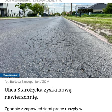
Dodano
poniedziałek, 18.05.2026 r., godz. 11.50
fot. Bartosz Szczepaniak / ZDM
Ulica Starołęcka zyska nową
nawierzchnię.
Zgodnie z zapowiedziami prace ruszyły w