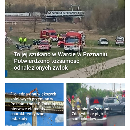
To jej szukano w Warcie w Poznaniu.
Potwierdzono tożsamość
odnalezionych zwłok
"To jedna z największych
kolejowych przemian w
Poznaniu od lat" Znikają
pierwsze elementy
Karambol w Poznaniu.
charakterystycznej
Zderzyło się pięć
estakady
samochodów