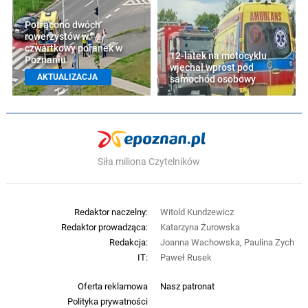
Potrącono dwóch
rowerzystów w
czwartkowy poranek w
12-latek na motocyklu
Poznaniu
wjechał wprost pod
AKTUALIZACJA
samochód osobowy
Siła miliona Czytelników
Redaktor naczelny:
Witold Kundzewicz
Redaktor prowadząca:
Katarzyna Żurowska
Redakcja:
Joanna Wachowska, Paulina Zych
IT:
Paweł Rusek
Oferta reklamowa
Nasz patronat
Polityka prywatności