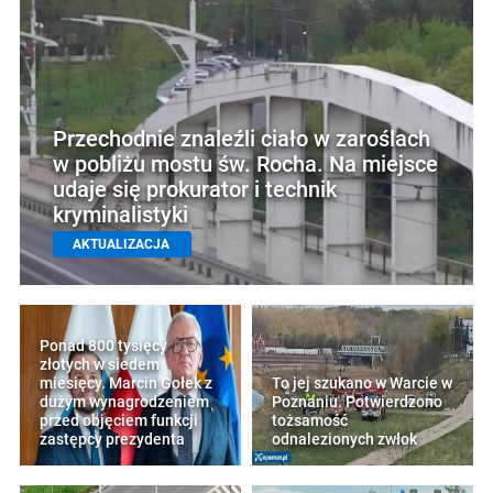
Przechodnie znaleźli ciało w zaroślach
w pobliżu mostu św. Rocha. Na miejsce
udaje się prokurator i technik
kryminalistyki
AKTUALIZACJA
Ponad 800 tysięcy
złotych w siedem
miesięcy. Marcin Gołek z
To jej szukano w Warcie w
dużym wynagrodzeniem
Poznaniu. Potwierdzono
przed objęciem funkcji
tożsamość
zastępcy prezydenta
odnalezionych zwłok