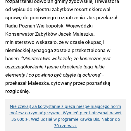
rozpatrzeniu odwołań gminy żydowskiej i inwestora
od wpisu do rejestru zabytków resort skierował
sprawę do ponownego rozpatrzenia. Jak przekazał
Radiu Poznań Wielkopolski Wojewódzki
Konserwator Zabytków Jacek Maleszka,
ministerstwo wskazało, że w czasie okupacji
niemieckiej synagoga została przekształcona w
basen.
"Ministerstwo wskazało, że konieczne jest
uszczegółowienie i jasne określenie tego, jakie
elementy i co powinno być objęte tą ochroną"
-
przekazał Maleszka, cytowany przez poznańską
rozgłośnię.
Nie czekaj! Za korzystanie z pieca niespełniającego norm
możesz otrzymać grzywnę. Wymień piec i otrzymaj nawet
35 000 zł. Weź udział w programie Kawka Bis. Nabór do
30 czerwca.