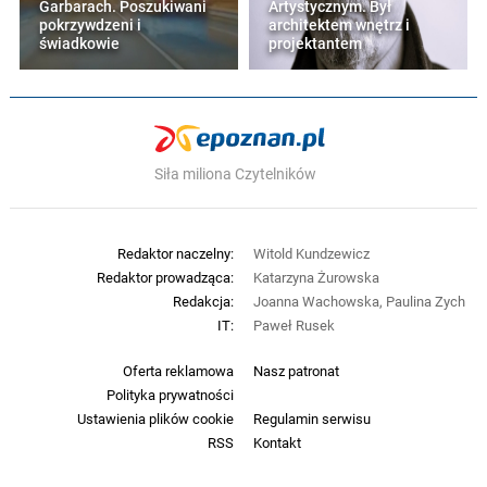
Garbarach. Poszukiwani
Artystycznym. Był
pokrzywdzeni i
architektem wnętrz i
świadkowie
projektantem
Siła miliona Czytelników
Redaktor naczelny:
Witold Kundzewicz
Redaktor prowadząca:
Katarzyna Żurowska
Redakcja:
Joanna Wachowska, Paulina Zych
IT:
Paweł Rusek
Oferta reklamowa
Nasz patronat
Polityka prywatności
Ustawienia plików cookie
Regulamin serwisu
RSS
Kontakt