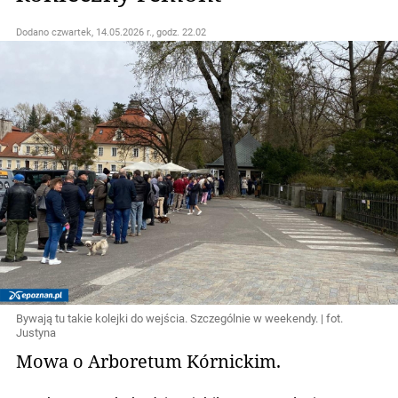
Dodano
czwartek, 14.05.2026 r., godz. 22.02
Bywają tu takie kolejki do wejścia. Szczególnie w weekendy. | fot.
Justyna
Mowa o Arboretum Kórnickim.