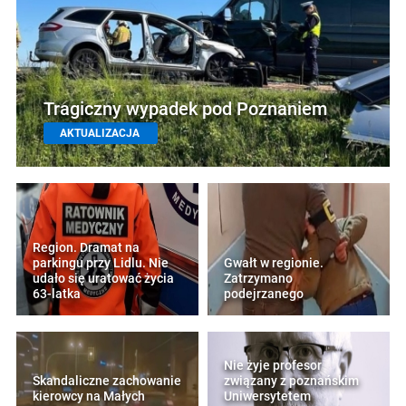
Tragiczny wypadek pod Poznaniem
AKTUALIZACJA
Region. Dramat na
parkingu przy Lidlu. Nie
Gwałt w regionie.
udało się uratować życia
Zatrzymano
63-latka
podejrzanego
Nie żyje profesor
Skandaliczne zachowanie
związany z poznańskim
kierowcy na Małych
Uniwersytetem