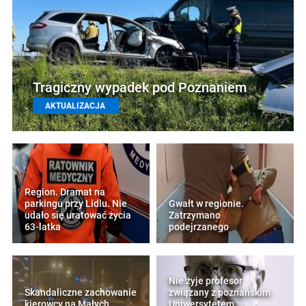
Tragiczny wypadek pod Poznaniem
AKTUALIZACJA
Region. Dramat na
parkingu przy Lidlu. Nie
Gwałt w regionie.
udało się uratować życia
Zatrzymano
63-latka
podejrzanego
Nie żyje profesor
Skandaliczne zachowanie
związany z poznańskim
kierowcy na Małych
Uniwersytetem