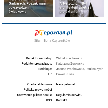
Garbarach. Poszukiwani
Artystycznym. Był
pokrzywdzeni i
architektem wnętrz i
świadkowie
projektantem
Siła miliona Czytelników
Redaktor naczelny:
Witold Kundzewicz
Redaktor prowadząca:
Katarzyna Żurowska
Redakcja:
Joanna Wachowska, Paulina Zych
IT:
Paweł Rusek
Oferta reklamowa
Nasz patronat
Polityka prywatności
Ustawienia plików cookie
Regulamin serwisu
RSS
Kontakt