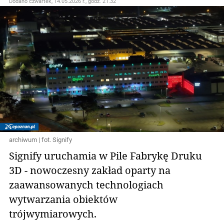
Dodano
czwartek, 14.05.2026 r., godz. 21.32
archiwum | fot. Signify
Signify uruchamia w Pile Fabrykę Druku
3D - nowoczesny zakład oparty na
zaawansowanych technologiach
wytwarzania obiektów
trójwymiarowych.