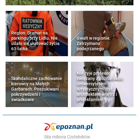
Region. Dramat na
parkingu przy Lidlu. Nie
Gwałt w regionie.
udało się uratować życia
Zatrzymano
63-latka
podejrzanego
Nie żyje profesor
Skandaliczne zachowanie
związany z poznańskim
kierowcy na Małych
Uniwersytetem
Garbarach. Poszukiwani
Artystycznym. Był
pokrzywdzeni i
architektem wnętrz i
świadkowie
projektantem
Siła miliona Czytelników