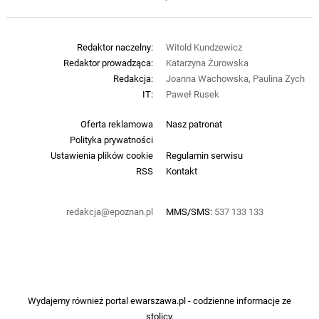
Redaktor naczelny:
Witold Kundzewicz
Redaktor prowadząca:
Katarzyna Żurowska
Redakcja:
Joanna Wachowska, Paulina Zych
IT:
Paweł Rusek
Oferta reklamowa
Nasz patronat
Polityka prywatności
Ustawienia plików cookie
Regulamin serwisu
RSS
Kontakt
redakcja@epoznan.pl
MMS/SMS:
537 133 133
Wydajemy również portal
ewarszawa.pl
- codzienne informacje ze
stolicy.