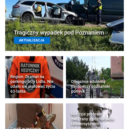
Tragiczny wypadek pod Poznaniem
AKTUALIZACJA
Region. Dramat na
parkingu przy Lidlu. Nie
Oficjalnie odsłonią
udało się uratować życia
najnowszy poznański
63-latka
pomnik
Nie żyje profesor
związany z poznańskim
Uniwersytetem
Gwałt w regionie.
Artystycznym. Był