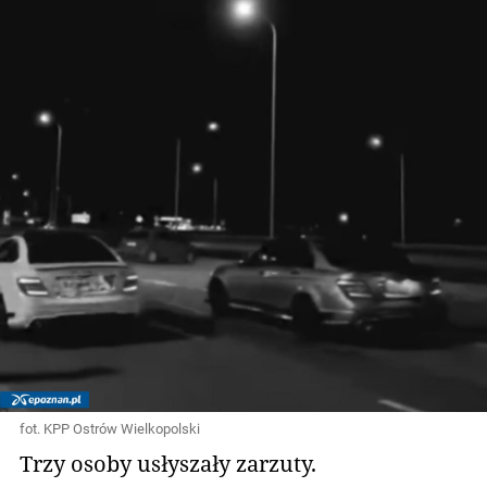
fot. KPP Ostrów Wielkopolski
Trzy osoby usłyszały zarzuty.