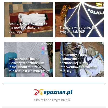
Archidiecezja Poznańska
ma nowego diakona.
Tragedia w regionie. Nie
Jednego
żyje strażak OSP
Dokumenty z danymi
Zatrważająca liczba
osobowymi na
kleszczy w poznańskim
poznańskiej ulicy.
lesie. Obalił mit, że w
Interweniowali strażnicy
mieście jest ich mniej
miejscy
Siła miliona Czytelników